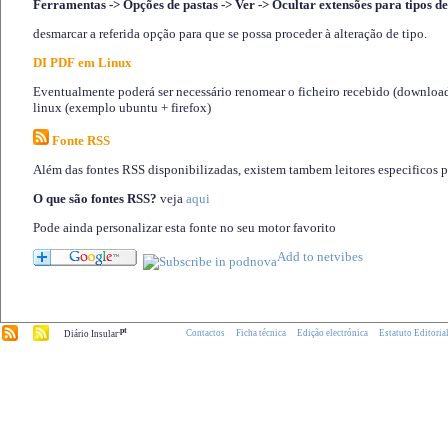
Ferramentas -> Opções de pastas -> Ver -> Ocultar extensões para tipos de
desmarcar a referida opção para que se possa proceder à alteração de tipo.
DI PDF em Linux
Eventualmente poderá ser necessário renomear o ficheiro recebido (download)
linux (exemplo ubuntu + firefox)
Fonte RSS
Além das fontes RSS disponibilizadas, existem tambem leitores especificos 
O que são fontes RSS?
veja
aqui
Pode ainda personalizar esta fonte no seu motor favorito
.pt
Contactos
Ficha técnica
Edição electrónica
Estatuto Editoria
Diário Insular