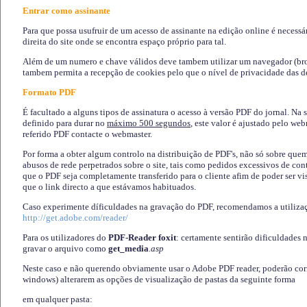
Entrar como assinante
Para que possa usufruir de um acesso de assinante na edição online é necessá
direita do site onde se encontra espaço próprio para tal.
Além de um numero e chave válidos deve tambem utilizar um navegador (brows
tambem permita a recepção de cookies pelo que o nível de privacidade das d
Formato PDF
É facultado a alguns tipos de assinatura o acesso à versão PDF do jornal. Na 
definido para durar no
máximo 500 segundos
, este valor é ajustado pelo we
referido PDF contacte o webmaster.
Por forma a obter algum controlo na distribuição de PDF's, não só sobre que
abusos de rede perpetrados sobre o site, tais como pedidos excessivos de co
que o PDF seja completamente transferido para o cliente afim de poder ser 
que o link directo a que estávamos habituados.
Caso experimente díficuldades na gravação do PDF, recomendamos a utiliza
http://get.adobe.com/reader/
Para os utilizadores do
PDF-Reader foxit
: certamente sentirão dificuldades 
gravar o arquivo como
get_media
.asp
Neste caso e não querendo obviamente usar o Adobe PDF reader, poderão corrig
windows) alterarem as opções de visualização de pastas da seguinte forma
em qualquer pasta
: