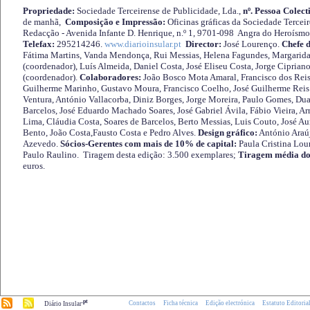
Propriedade:
Sociedade Terceirense de Publicidade, Lda.,
nº. Pessoa Colect
de manhã,
Composição e Impressão:
Oficinas gráficas da Sociedade Tercei
Redacção - Avenida Infante D. Henrique, n.º 1, 9701-098 Angra do Heroísmo 
Telefax:
295214246.
www.diarioinsular.pt
Director:
José Lourenço.
Chefe 
Fátima Martins, Vanda Mendonça, Rui Messias, Helena Fagundes, Margarida
(coordenador), Luís Almeida, Daniel Costa, José Eliseu Costa, Jorge Cipria
(coordenador).
Colaboradores:
João Bosco Mota Amaral, Francisco dos Reis
Guilherme Marinho, Gustavo Moura, Francisco Coelho, José Guilherme Reis 
Ventura, António Vallacorba, Diniz Borges, Jorge Moreira, Paulo Gomes, Duar
Barcelos, José Eduardo Machado Soares, José Gabriel Ávila, Fábio Vieira, A
Lima, Cláudia Costa, Soares de Barcelos, Berto Messias, Luis Couto, José A
Bento, João Costa,Fausto Costa e Pedro Alves.
Design gráfico:
António Araú
Azevedo.
Sócios-Gerentes com mais de 10% de capital:
Paula Cristina Lou
Paulo Raulino. Tiragem desta edição: 3.500 exemplares;
Tiragem média do
euros.
.pt
Contactos
Ficha técnica
Edição electrónica
Estatuto Editoria
Diário Insular