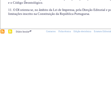
e o Código Deontológico.
11. O DI orienta-se, no âmbito da Lei de Imprensa, pela Direção Editorial e p
limitações inscrito na Constituição da República Portuguesa.
.pt
Contactos
Ficha técnica
Edição electrónica
Estatuto Editoria
Diário Insular