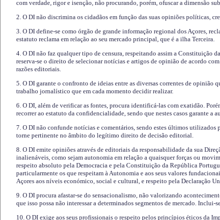
com verdade, rigor e isenção, não procurando, porém, ofuscar a dimensão subj
2. O DI não discrimina os cidadãos em função das suas opiniões políticas, cre
3. O DI define-se como órgão de grande informação regional dos Açores, recl
estatuto reclama em relação ao seu mercado principal, que é a ilha Terceira.
4. O DI não faz qualquer tipo de censura, respeitando assim a Constituição 
reserva-se o direito de selecionar notícias e artigos de opinião de acordo co
razões editoriais.
5. O DI garante o confronto de ideias entre as diversas correntes de opinião 
trabalho jornalístico que em cada momento decidir realizar.
6. O DI, além de verificar as fontes, procura identificá-las com exatidão. Poré
recorrer ao estatuto da confidencialidade, sendo que nestes casos garante a 
7. O DI não confunde notícias e comentários, sendo estes últimos utilizados 
torne pertinente no âmbito do legítimo direito de decisão editorial.
8. O DI emite opiniões através de editoriais da responsabilidade da sua Direç
inalienáveis, como sejam autonomia em relação a quaisquer forças ou movime
respeito absoluto pela Democracia e pela Constituição da República Portugue
particularmente os que respeitam à Autonomia e aos seus valores fundacion
Açores aos níveis económico, social e cultural, e respeito pela Declaração U
9. O DI procura afastar-se do sensacionalismo, não valorizando aconteciment
que isso possa não interessar a determinados segmentos de mercado. Inclui-se
10. O DI exige aos seus profissionais o respeito pelos princípios éticos da I