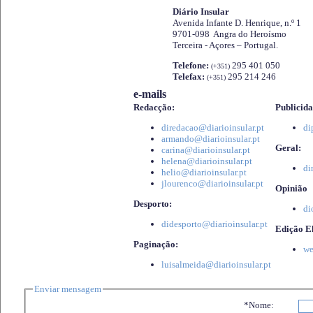
Diário Insular
Avenida Infante D. Henrique, n.º 1
9701-098 Angra do Heroísmo
Terceira - Açores – Portugal.
Telefone:
295 401 050
(+351)
Telefax:
295 214 246
(+351)
e-mails
Redacção:
Publicida
diredacao@diarioinsular.pt
di
armando@diarioinsular.pt
Geral:
carina@diarioinsular.pt
helena@diarioinsular.pt
di
helio@diarioinsular.pt
jlourenco@diarioinsular.pt
Opinião
Desporto:
di
didesporto@diarioinsular.pt
Edição El
Paginação:
we
luisalmeida@diarioinsular.pt
Enviar mensagem
*Nome: