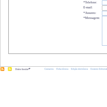
*Telefone:
E-mail:
*Assunto:
*Mensagem:
.pt
Contactos
Ficha técnica
Edição electrónica
Estatuto Editoria
Diário Insular