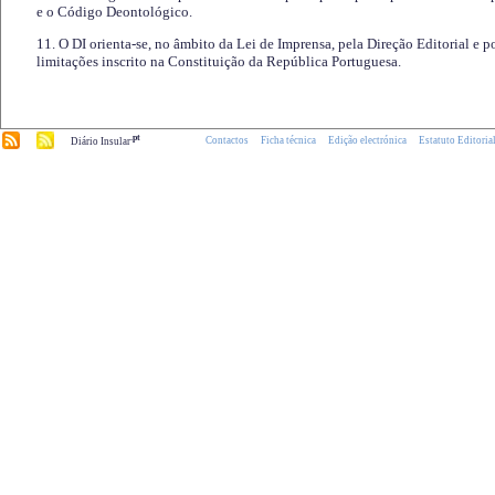
e o Código Deontológico.
11. O DI orienta-se, no âmbito da Lei de Imprensa, pela Direção Editorial e p
limitações inscrito na Constituição da República Portuguesa.
.pt
Contactos
Ficha técnica
Edição electrónica
Estatuto Editoria
Diário Insular