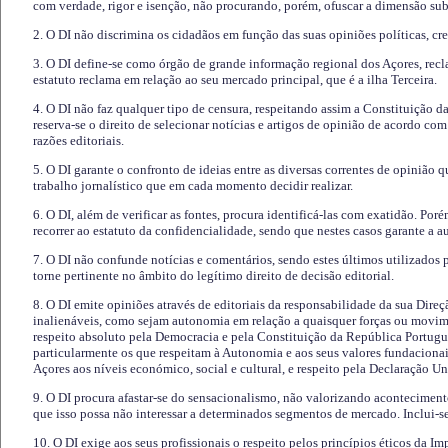
com verdade, rigor e isenção, não procurando, porém, ofuscar a dimensão subj
2. O DI não discrimina os cidadãos em função das suas opiniões políticas, cre
3. O DI define-se como órgão de grande informação regional dos Açores, recl
estatuto reclama em relação ao seu mercado principal, que é a ilha Terceira.
4. O DI não faz qualquer tipo de censura, respeitando assim a Constituição 
reserva-se o direito de selecionar notícias e artigos de opinião de acordo co
razões editoriais.
5. O DI garante o confronto de ideias entre as diversas correntes de opinião 
trabalho jornalístico que em cada momento decidir realizar.
6. O DI, além de verificar as fontes, procura identificá-las com exatidão. Poré
recorrer ao estatuto da confidencialidade, sendo que nestes casos garante a 
7. O DI não confunde notícias e comentários, sendo estes últimos utilizados 
torne pertinente no âmbito do legítimo direito de decisão editorial.
8. O DI emite opiniões através de editoriais da responsabilidade da sua Direç
inalienáveis, como sejam autonomia em relação a quaisquer forças ou movime
respeito absoluto pela Democracia e pela Constituição da República Portugue
particularmente os que respeitam à Autonomia e aos seus valores fundacion
Açores aos níveis económico, social e cultural, e respeito pela Declaração U
9. O DI procura afastar-se do sensacionalismo, não valorizando aconteciment
que isso possa não interessar a determinados segmentos de mercado. Inclui-se
10. O DI exige aos seus profissionais o respeito pelos princípios éticos da I