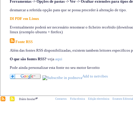
Ferramentas -> Opções de pastas -> Ver -> Ocultar extensões para tipos de
desmarcar a referida opção para que se possa proceder à alteração de tipo.
DI PDF em Linux
Eventualmente poderá ser necessário renomear o ficheiro recebido (download)
linux (exemplo ubuntu + firefox)
Fonte RSS
Além das fontes RSS disponibilizadas, existem tambem leitores especificos 
O que são fontes RSS?
veja
aqui
Pode ainda personalizar esta fonte no seu motor favorito
.pt
Contactos
Ficha técnica
Edição electrónica
Estatuto Editoria
Diário Insular