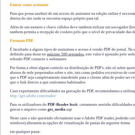
Entrar como assinante
Para que possa usufruir de um acesso de assinante na edição online é necessá
direita do site onde se encontra espaço próprio para tal.
Além de um numero e chave válidos deve tambem utilizar um navegador (brows
tambem permita a recepção de cookies pelo que o nível de privacidade das d
Formato PDF
É facultado a alguns tipos de assinatura o acesso à versão PDF do jornal. Na 
definido para durar no
máximo 500 segundos
, este valor é ajustado pelo we
referido PDF contacte o webmaster.
Por forma a obter algum controlo na distribuição de PDF's, não só sobre que
abusos de rede perpetrados sobre o site, tais como pedidos excessivos de co
que o PDF seja completamente transferido para o cliente afim de poder ser 
que o link directo a que estávamos habituados.
Caso experimente díficuldades na gravação do PDF, recomendamos a utiliza
http://get.adobe.com/reader/
Para os utilizadores do
PDF-Reader foxit
: certamente sentirão dificuldades 
gravar o arquivo como
get_media
.asp
Neste caso e não querendo obviamente usar o Adobe PDF reader, poderão corrig
windows) alterarem as opções de visualização de pastas da seguinte forma
em qualquer pasta
: