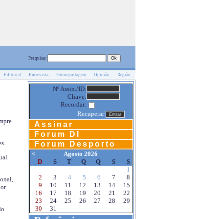
Pesquisa:
Editorial
Entrevista
Fotoreportagem
Opinião
Região
Nº Assin./ID:
Chave:
Recordar:
Recuperar
empre
Assinar
Forum DI
s.
Forum Desporto
<
Agosto 2026
ual
D
S
T
Q
Q
S
S
1
2
3
4
5
6
7
8
onal,
9
10
11
12
13
14
15
por
16
17
18
19
20
21
22
23
24
25
26
27
28
29
30
31
do