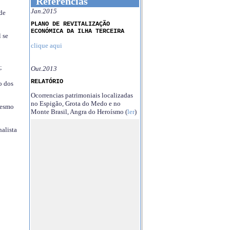
Referências
Jan.2015
 de
PLANO DE REVITALIZAÇÃO
ECONÓMICA DA ILHA TERCEIRA
 se
clique aqui
;
Out.2013
RELATÓRIO
o dos
Ocorrencias patrimoniais localizadas
no Espigão, Grota do Medo e no
mesmo
Monte Brasil, Angra do Heroísmo (
ler
)
nalista