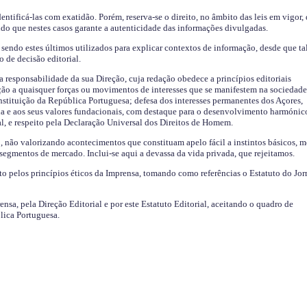
identificá-las com exatidão. Porém, reserva-se o direito, no âmbito das leis em vigor,
endo que nestes casos garante a autenticidade das informações divulgadas.
sendo estes últimos utilizados para explicar contextos de informação, desde que tal
o de decisão editorial.
da responsabilidade da sua Direção, cuja redação obedece a princípios editoriais
ão a quaisquer forças ou movimentos de interesses que se manifestem na sociedade
stituição da República Portuguesa; defesa dos interesses permanentes dos Açores,
a e aos seus valores fundacionais, com destaque para o desenvolvimento harmónic
al, e respeito pela Declaração Universal dos Direitos de Homem.
o, não valorizando acontecimentos que constituam apelo fácil a instintos básicos, 
 segmentos de mercado. Inclui-se aqui a devassa da vida privada, que rejeitamos.
ito pelos princípios éticos da Imprensa, tomando como referências o Estatuto do Jor
ensa, pela Direção Editorial e por este Estatuto Editorial, aceitando o quadro de
lica Portuguesa.