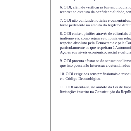
6. O DI, além de verificar as fontes, procura 
recorrer ao estatuto da confidencialidade, s
7. O DI não confunde notícias e comentários, 
torne pertinente no âmbito do legítimo direit
8. O DI emite opiniões através de editoriais 
inalienáveis, como sejam autonomia em relaç
respeito absoluto pela Democracia e pela Con
particularmente os que respeitam à Autonomi
Açores aos níveis económico, social e cultur
9. O DI procura afastar-se do sensacionalism
que isso possa não interessar a determinados
10. O DI exige aos seus profissionais o respe
e o Código Deontológico.
11. O DI orienta-se, no âmbito da Lei de Impr
limitações inscrito na Constituição da Repúb