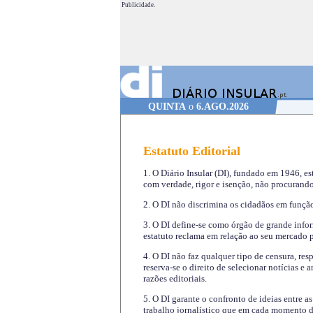
Publicidade.
QUINTA
o
6.AGO.2026
Estatuto Editorial
1. O Diário Insular (DI), fundado em 1946, es
com verdade, rigor e isenção, não procurando
2. O DI não discrimina os cidadãos em função 
3. O DI define-se como órgão de grande infor
estatuto reclama em relação ao seu mercado pr
4. O DI não faz qualquer tipo de censura, re
reserva-se o direito de selecionar notícias e
razões editoriais.
5. O DI garante o confronto de ideias entre a
trabalho jornalístico que em cada momento de