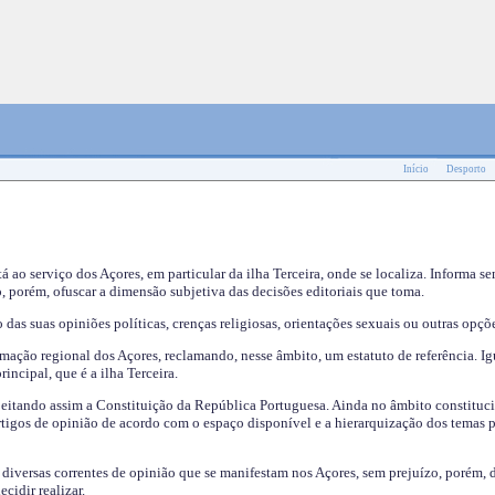
Início
Desporto
tá ao serviço dos Açores, em particular da ilha Terceira, onde se localiza. Informa s
, porém, ofuscar a dimensão subjetiva das decisões editoriais que toma.
das suas opiniões políticas, crenças religiosas, orientações sexuais ou outras opçõe
mação regional dos Açores, reclamando, nesse âmbito, um estatuto de referência. Ig
incipal, que é a ilha Terceira.
speitando assim a Constituição da República Portuguesa. Ainda no âmbito constituci
 artigos de opinião de acordo com o espaço disponível e a hierarquização dos temas 
s diversas correntes de opinião que se manifestam nos Açores, sem prejuízo, porém, 
cidir realizar.