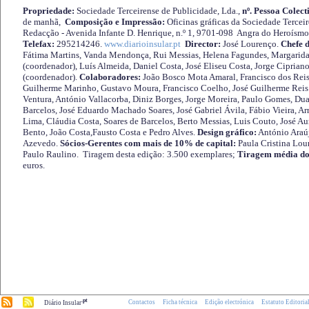
Propriedade:
Sociedade Terceirense de Publicidade, Lda.,
nº. Pessoa Colect
de manhã,
Composição e Impressão:
Oficinas gráficas da Sociedade Tercei
Redacção - Avenida Infante D. Henrique, n.º 1, 9701-098 Angra do Heroísmo 
Telefax:
295214246.
www.diarioinsular.pt
Director:
José Lourenço.
Chefe 
Fátima Martins, Vanda Mendonça, Rui Messias, Helena Fagundes, Margarida
(coordenador), Luís Almeida, Daniel Costa, José Eliseu Costa, Jorge Cipria
(coordenador).
Colaboradores:
João Bosco Mota Amaral, Francisco dos Reis
Guilherme Marinho, Gustavo Moura, Francisco Coelho, José Guilherme Reis 
Ventura, António Vallacorba, Diniz Borges, Jorge Moreira, Paulo Gomes, Duar
Barcelos, José Eduardo Machado Soares, José Gabriel Ávila, Fábio Vieira, A
Lima, Cláudia Costa, Soares de Barcelos, Berto Messias, Luis Couto, José A
Bento, João Costa,Fausto Costa e Pedro Alves.
Design gráfico:
António Araú
Azevedo.
Sócios-Gerentes com mais de 10% de capital:
Paula Cristina Lou
Paulo Raulino. Tiragem desta edição: 3.500 exemplares;
Tiragem média do
euros.
.pt
Contactos
Ficha técnica
Edição electrónica
Estatuto Editoria
Diário Insular