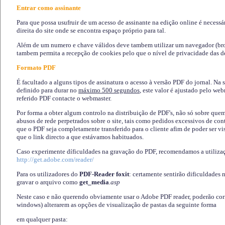
Entrar como assinante
Para que possa usufruir de um acesso de assinante na edição online é necessá
direita do site onde se encontra espaço próprio para tal.
Além de um numero e chave válidos deve tambem utilizar um navegador (brows
tambem permita a recepção de cookies pelo que o nível de privacidade das d
Formato PDF
É facultado a alguns tipos de assinatura o acesso à versão PDF do jornal. Na 
definido para durar no
máximo 500 segundos
, este valor é ajustado pelo we
referido PDF contacte o webmaster.
Por forma a obter algum controlo na distribuição de PDF's, não só sobre que
abusos de rede perpetrados sobre o site, tais como pedidos excessivos de co
que o PDF seja completamente transferido para o cliente afim de poder ser 
que o link directo a que estávamos habituados.
Caso experimente díficuldades na gravação do PDF, recomendamos a utiliza
http://get.adobe.com/reader/
Para os utilizadores do
PDF-Reader foxit
: certamente sentirão dificuldades 
gravar o arquivo como
get_media
.asp
Neste caso e não querendo obviamente usar o Adobe PDF reader, poderão corrig
windows) alterarem as opções de visualização de pastas da seguinte forma
em qualquer pasta
: