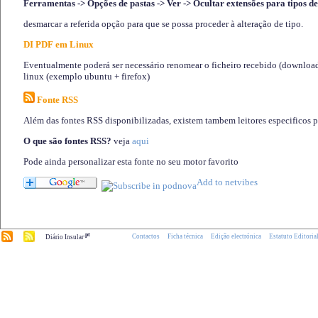
Ferramentas -> Opções de pastas -> Ver -> Ocultar extensões para tipos de
desmarcar a referida opção para que se possa proceder à alteração de tipo.
DI PDF em Linux
Eventualmente poderá ser necessário renomear o ficheiro recebido (download)
linux (exemplo ubuntu + firefox)
Fonte RSS
Além das fontes RSS disponibilizadas, existem tambem leitores especificos 
O que são fontes RSS?
veja
aqui
Pode ainda personalizar esta fonte no seu motor favorito
.pt
Contactos
Ficha técnica
Edição electrónica
Estatuto Editoria
Diário Insular