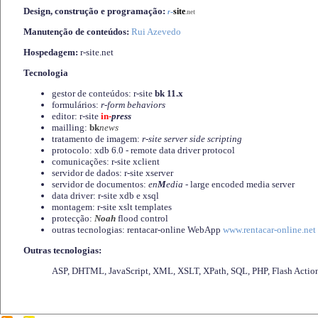
Design, construção e programação:
-
site
r
.net
Manutenção de conteúdos:
Rui Azevedo
Hospedagem:
r-site.net
Tecnologia
gestor de conteúdos: r-site
bk 11.x
formulários:
r-form behaviors
editor: r-site
in-
press
mailling:
bk
news
tratamento de imagem:
r-site server side scripting
protocolo: xdb 6.0 - remote data driver protocol
comunicações: r-site xclient
servidor de dados: r-site xserver
servidor de documentos:
en
M
edia
- large encoded media server
data driver: r-site xdb e xsql
montagem: r-site xslt templates
protecção:
Noah
flood control
outras tecnologias: rentacar-online WebApp
www.rentacar-online.net
Outras tecnologias:
ASP, DHTML, JavaScript, XML, XSLT, XPath, SQL, PHP, Flash Actio