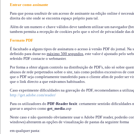
Entrar como assinante
Para que possa usufruir de um acesso de assinante na edição online é necessá
direita do site onde se encontra espaço próprio para tal.
Além de um numero e chave válidos deve tambem utilizar um navegador (brows
tambem permita a recepção de cookies pelo que o nível de privacidade das d
Formato PDF
É facultado a alguns tipos de assinatura o acesso à versão PDF do jornal. Na 
definido para durar no
máximo 500 segundos
, este valor é ajustado pelo we
referido PDF contacte o webmaster.
Por forma a obter algum controlo na distribuição de PDF's, não só sobre que
abusos de rede perpetrados sobre o site, tais como pedidos excessivos de co
que o PDF seja completamente transferido para o cliente afim de poder ser 
que o link directo a que estávamos habituados.
Caso experimente díficuldades na gravação do PDF, recomendamos a utiliza
http://get.adobe.com/reader/
Para os utilizadores do
PDF-Reader foxit
: certamente sentirão dificuldades 
gravar o arquivo como
get_media
.asp
Neste caso e não querendo obviamente usar o Adobe PDF reader, poderão corrig
windows) alterarem as opções de visualização de pastas da seguinte forma
em qualquer pasta
: