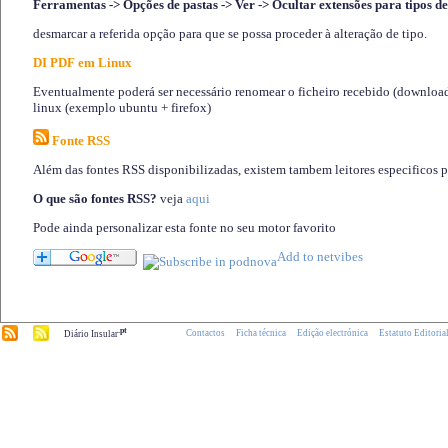
Ferramentas -> Opções de pastas -> Ver -> Ocultar extensões para tipos de
desmarcar a referida opção para que se possa proceder à alteração de tipo.
DI PDF em Linux
Eventualmente poderá ser necessário renomear o ficheiro recebido (download)
linux (exemplo ubuntu + firefox)
Fonte RSS
Além das fontes RSS disponibilizadas, existem tambem leitores especificos 
O que são fontes RSS?
veja
aqui
Pode ainda personalizar esta fonte no seu motor favorito
.pt
Contactos
Ficha técnica
Edição electrónica
Estatuto Editoria
Diário Insular