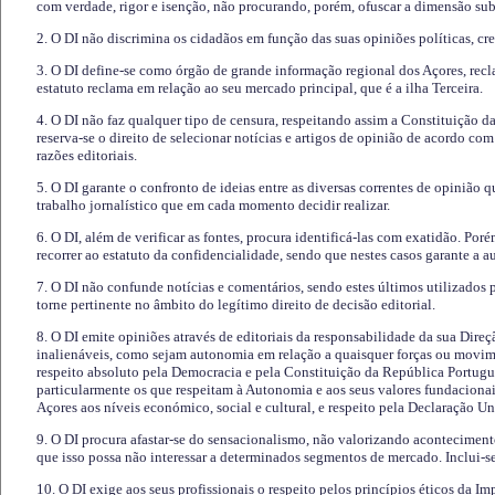
com verdade, rigor e isenção, não procurando, porém, ofuscar a dimensão subj
2. O DI não discrimina os cidadãos em função das suas opiniões políticas, cre
3. O DI define-se como órgão de grande informação regional dos Açores, recl
estatuto reclama em relação ao seu mercado principal, que é a ilha Terceira.
4. O DI não faz qualquer tipo de censura, respeitando assim a Constituição 
reserva-se o direito de selecionar notícias e artigos de opinião de acordo co
razões editoriais.
5. O DI garante o confronto de ideias entre as diversas correntes de opinião 
trabalho jornalístico que em cada momento decidir realizar.
6. O DI, além de verificar as fontes, procura identificá-las com exatidão. Poré
recorrer ao estatuto da confidencialidade, sendo que nestes casos garante a 
7. O DI não confunde notícias e comentários, sendo estes últimos utilizados 
torne pertinente no âmbito do legítimo direito de decisão editorial.
8. O DI emite opiniões através de editoriais da responsabilidade da sua Direç
inalienáveis, como sejam autonomia em relação a quaisquer forças ou movime
respeito absoluto pela Democracia e pela Constituição da República Portugue
particularmente os que respeitam à Autonomia e aos seus valores fundacion
Açores aos níveis económico, social e cultural, e respeito pela Declaração U
9. O DI procura afastar-se do sensacionalismo, não valorizando aconteciment
que isso possa não interessar a determinados segmentos de mercado. Inclui-se
10. O DI exige aos seus profissionais o respeito pelos princípios éticos da I