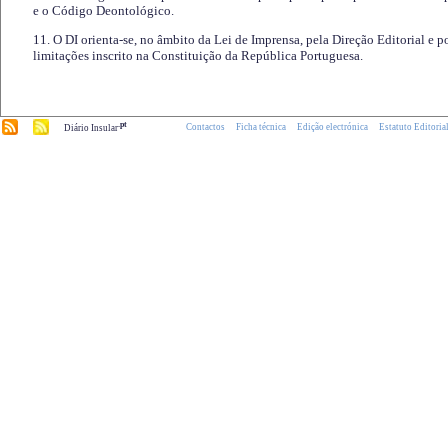
e o Código Deontológico.
11. O DI orienta-se, no âmbito da Lei de Imprensa, pela Direção Editorial e p
limitações inscrito na Constituição da República Portuguesa.
.pt
Contactos
Ficha técnica
Edição electrónica
Estatuto Editoria
Diário Insular