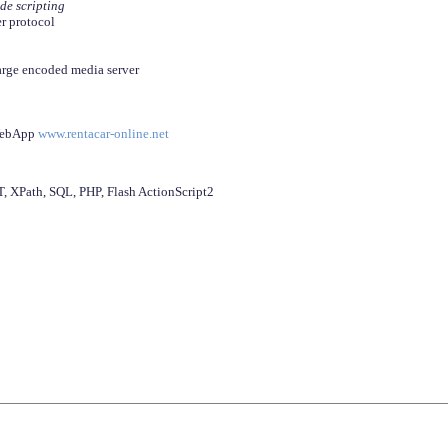
ide scripting
er protocol
arge encoded media server
 WebApp
www.rentacar-online.net
 XPath, SQL, PHP, Flash ActionScript2