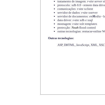
tratamento de imagem:
r-site server s
protocolo: xdb 6.0 - remote data driv
comunicações: r-site xclient
servidor de dados: r-site xserver
servidor de documentos:
en
M
edia
- l
data driver: r-site xdb e xsql
montagem: r-site xslt templates
protecção:
Noah
flood control
outras tecnologias: rentacar-online
Outras tecnologias:
ASP, DHTML, JavaScript, XML, XSLT,