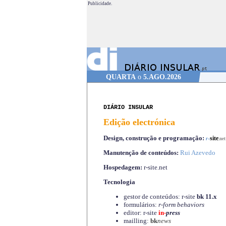
Publicidade.
QUARTA
o
5.AGO.2026
DIÁRIO INSULAR
Edição electrónica
Design, construção e programação:
-
site
r
.net
Manutenção de conteúdos:
Rui Azevedo
Hospedagem:
r-site.net
Tecnologia
gestor de conteúdos: r-site
bk 11.x
formulários:
r-form behaviors
editor: r-site
in-
press
mailling:
bk
news