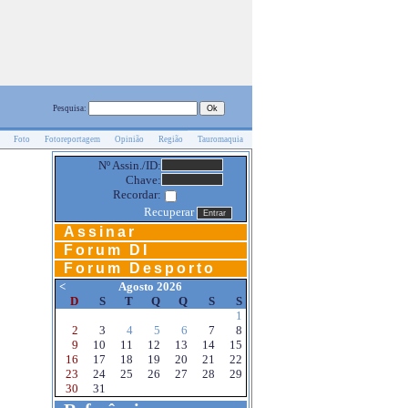
Pesquisa:
Foto
Fotoreportagem
Opinião
Região
Tauromaquia
Nº Assin./ID:
Chave:
Recordar:
Recuperar
Assinar
Forum DI
Forum Desporto
<
Agosto 2026
D
S
T
Q
Q
S
S
1
2
3
4
5
6
7
8
9
10
11
12
13
14
15
16
17
18
19
20
21
22
23
24
25
26
27
28
29
30
31