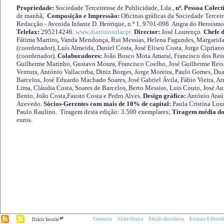
Propriedade:
Sociedade Terceirense de Publicidade, Lda.,
nº. Pessoa Colect
de manhã,
Composição e Impressão:
Oficinas gráficas da Sociedade Tercei
Redacção - Avenida Infante D. Henrique, n.º 1, 9701-098 Angra do Heroísmo 
Telefax:
295214246.
www.diarioinsular.pt
Director:
José Lourenço.
Chefe 
Fátima Martins, Vanda Mendonça, Rui Messias, Helena Fagundes, Margarida
(coordenador), Luís Almeida, Daniel Costa, José Eliseu Costa, Jorge Cipria
(coordenador).
Colaboradores:
João Bosco Mota Amaral, Francisco dos Reis
Guilherme Marinho, Gustavo Moura, Francisco Coelho, José Guilherme Reis 
Ventura, António Vallacorba, Diniz Borges, Jorge Moreira, Paulo Gomes, Duar
Barcelos, José Eduardo Machado Soares, José Gabriel Ávila, Fábio Vieira, A
Lima, Cláudia Costa, Soares de Barcelos, Berto Messias, Luis Couto, José A
Bento, João Costa,Fausto Costa e Pedro Alves.
Design gráfico:
António Araú
Azevedo.
Sócios-Gerentes com mais de 10% de capital:
Paula Cristina Lou
Paulo Raulino. Tiragem desta edição: 3.500 exemplares;
Tiragem média do
euros.
.pt
Contactos
Ficha técnica
Edição electrónica
Estatuto Editoria
Diário Insular