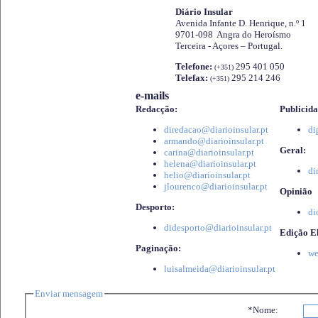
Diário Insular
Avenida Infante D. Henrique, n.º 1
9701-098 Angra do Heroísmo
Terceira - Açores – Portugal.
Telefone:
295 401 050
(+351)
Telefax:
295 214 246
(+351)
e-mails
Redacção:
Publicida
diredacao@diarioinsular.pt
di
armando@diarioinsular.pt
Geral:
carina@diarioinsular.pt
helena@diarioinsular.pt
di
helio@diarioinsular.pt
jlourenco@diarioinsular.pt
Opinião
Desporto:
di
didesporto@diarioinsular.pt
Edição El
Paginação:
we
luisalmeida@diarioinsular.pt
Enviar mensagem
*Nome: