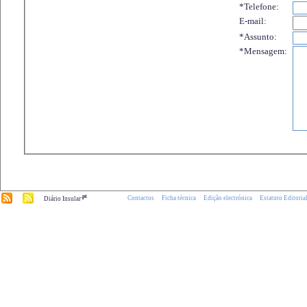
*Telefone:
E-mail:
*Assunto:
*Mensagem:
.pt
Contactos
Ficha técnica
Edição electrónica
Estatuto Editoria
Diário Insular