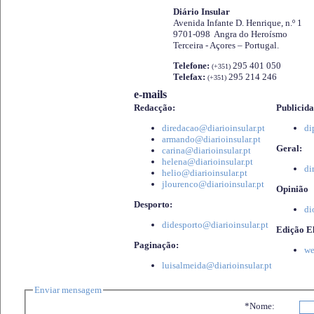
Diário Insular
Avenida Infante D. Henrique, n.º 1
9701-098 Angra do Heroísmo
Terceira - Açores – Portugal.
Telefone:
295 401 050
(+351)
Telefax:
295 214 246
(+351)
e-mails
Redacção:
Publicida
diredacao@diarioinsular.pt
di
armando@diarioinsular.pt
Geral:
carina@diarioinsular.pt
helena@diarioinsular.pt
di
helio@diarioinsular.pt
jlourenco@diarioinsular.pt
Opinião
Desporto:
di
didesporto@diarioinsular.pt
Edição El
Paginação:
we
luisalmeida@diarioinsular.pt
Enviar mensagem
*Nome: