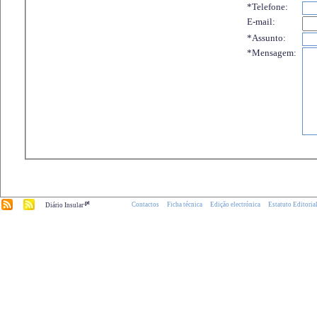
*Telefone:
E-mail:
*Assunto:
*Mensagem:
.pt
Contactos
Ficha técnica
Edição electrónica
Estatuto Editoria
Diário Insular