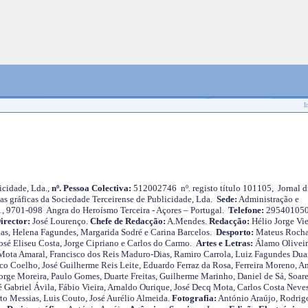
I
cidade, Lda.,
nº. Pessoa Colectiva:
512002746 nº. registo título 101105, Jornal d
as gráficas da Sociedade Terceirense de Publicidade, Lda.
Sede:
Administração e
 1, 9701-098 Angra do Heroísmo Terceira - Açores – Portugal.
Telefone:
29540105
irector:
José Lourenço.
Chefe de Redacção:
A.Mendes.
Redacção:
Hélio Jorge Vie
as, Helena Fagundes, Margarida Sodré e Carina Barcelos.
Desporto:
Mateus Roch
José Eliseu Costa, Jorge Cipriano e Carlos do Carmo.
Artes e Letras:
Álamo Oliveir
ota Amaral, Francisco dos Reis Maduro-Dias, Ramiro Carrola, Luiz Fagundes Duar
o Coelho, José Guilherme Reis Leite, Eduardo Ferraz da Rosa, Ferreira Moreno, A
orge Moreira, Paulo Gomes, Duarte Freitas, Guilherme Marinho, Daniel de Sá, Soare
 Gabriel Ávila, Fábio Vieira, Arnaldo Ourique, José Decq Mota, Carlos Costa Neves
rto Messias, Luis Couto, José Aurélio Almeida.
Fotografia:
António Araújo, Rodrig