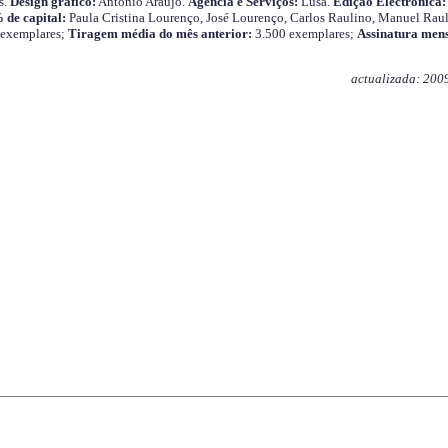
s.
Design gráfico:
António Araújo.
Agência e Serviços:
Lusa.
Edição Electrónica:
 de capital:
Paula Cristina Lourenço, José Lourenço, Carlos Raulino, Manuel Raul
 exemplares;
Tiragem média do mês anterior:
3.500 exemplares;
Assinatura mens
actualizada: 200