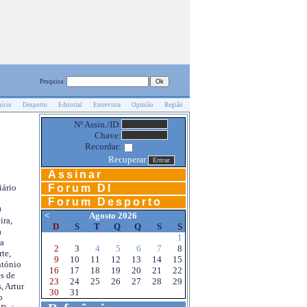
Pesquisa:
nício
Desporto
Editorial
Entrevista
Opinião
Região
Nº Assin./ID:
Chave:
Recordar:
Recuperar
Assinar
Forum DI
iário
Forum Desporto
0
<
Agosto 2026
ira,
D
S
T
Q
Q
S
S
a
1
a
2
3
4
5
6
7
8
te,
9
10
11
12
13
14
15
ntónio
16
17
18
19
20
21
22
s de
23
24
25
26
27
28
29
, Artur
30
31
o