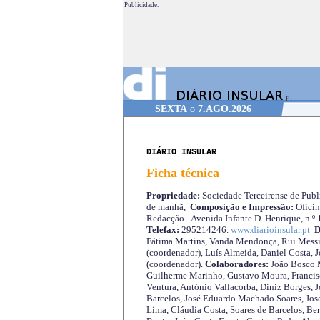
Publicidade.
SEXTA
o
7.AGO.2026
DIÁRIO INSULAR
Ficha técnica
Propriedade:
Sociedade Terceirense de Publi
de manhã,
Composição e Impressão:
Oficin
Redacção - Avenida Infante D. Henrique, n.º
Telefax:
295214246.
www.diarioinsular.pt
D
Fátima Martins, Vanda Mendonça, Rui Messi
(coordenador), Luís Almeida, Daniel Costa, 
(coordenador).
Colaboradores:
João Bosco M
Guilherme Marinho, Gustavo Moura, Francisc
Ventura, António Vallacorba, Diniz Borges, J
Barcelos, José Eduardo Machado Soares, José
Lima, Cláudia Costa, Soares de Barcelos, Be