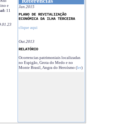
Referências
Rui
ino e
Jan.2015
al:
11
PLANO DE REVITALIZAÇÃO
ECONÓMICA DA ILHA TERCEIRA
9.01.23
clique aqui
Out.2013
RELATÓRIO
Ocorrencias patrimoniais localizadas
no Espigão, Grota do Medo e no
Monte Brasil, Angra do Heroísmo (
ler
)