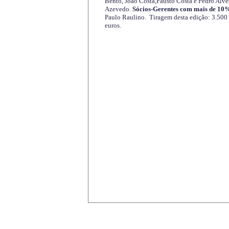
Bento, João Costa,Fausto Costa e Pedro Alve
Azevedo.
Sócios-Gerentes com mais de 10%
Paulo Raulino. Tiragem desta edição: 3.500
euros.