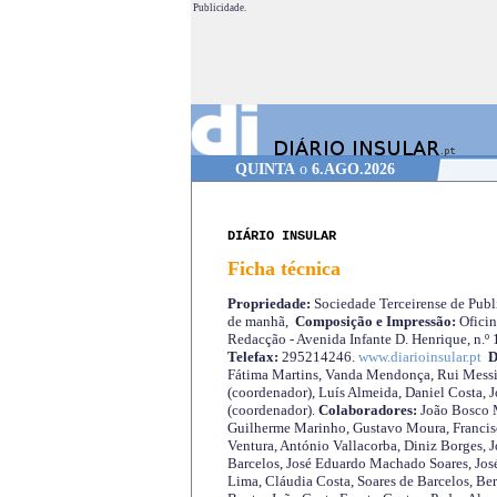
Publicidade.
QUINTA
o
6.AGO.2026
DIÁRIO INSULAR
Ficha técnica
Propriedade:
Sociedade Terceirense de Publi
de manhã,
Composição e Impressão:
Oficin
Redacção - Avenida Infante D. Henrique, n.º
Telefax:
295214246.
www.diarioinsular.pt
D
Fátima Martins, Vanda Mendonça, Rui Messi
(coordenador), Luís Almeida, Daniel Costa, 
(coordenador).
Colaboradores:
João Bosco M
Guilherme Marinho, Gustavo Moura, Francisc
Ventura, António Vallacorba, Diniz Borges, J
Barcelos, José Eduardo Machado Soares, José
Lima, Cláudia Costa, Soares de Barcelos, Be