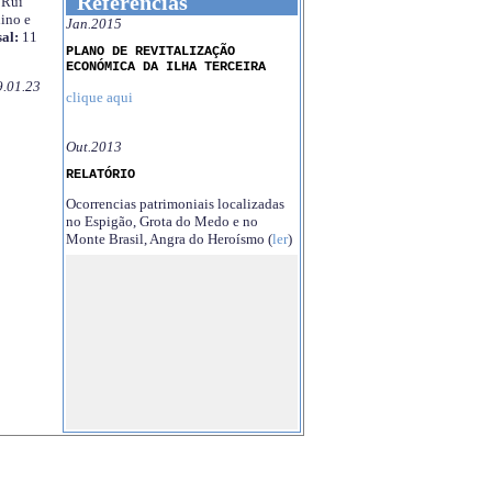
Referências
Rui
ino e
Jan.2015
al:
11
PLANO DE REVITALIZAÇÃO
ECONÓMICA DA ILHA TERCEIRA
9.01.23
clique aqui
Out.2013
RELATÓRIO
Ocorrencias patrimoniais localizadas
no Espigão, Grota do Medo e no
Monte Brasil, Angra do Heroísmo (
ler
)