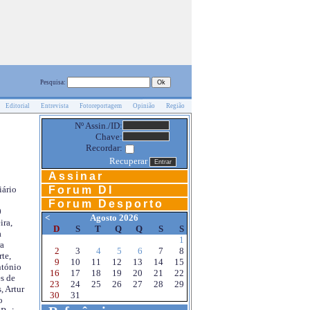
Pesquisa:
Editorial
Entrevista
Fotoreportagem
Opinião
Região
Nº Assin./ID:
Chave:
Recordar:
Recuperar
Assinar
Forum DI
iário
Forum Desporto
0
<
Agosto 2026
ira,
D
S
T
Q
Q
S
S
a
1
a
2
3
4
5
6
7
8
te,
9
10
11
12
13
14
15
ntónio
16
17
18
19
20
21
22
s de
23
24
25
26
27
28
29
, Artur
30
31
o