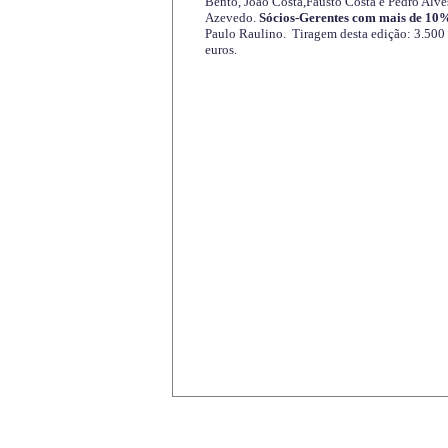
Bento, João Costa,Fausto Costa e Pedro Alve
Azevedo.
Sócios-Gerentes com mais de 10%
Paulo Raulino. Tiragem desta edição: 3.500
euros.