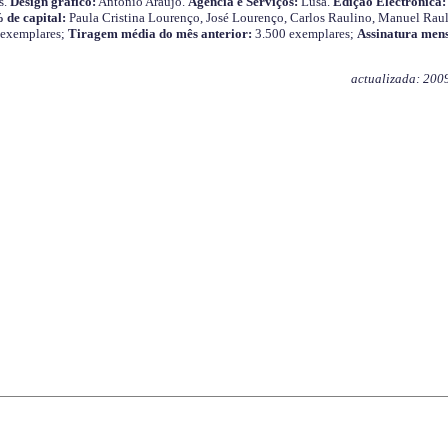
s.
Design gráfico:
António Araújo.
Agência e Serviços:
Lusa.
Edição Electrónica:
 de capital:
Paula Cristina Lourenço, José Lourenço, Carlos Raulino, Manuel Raul
 exemplares;
Tiragem média do mês anterior:
3.500 exemplares;
Assinatura mens
actualizada: 200