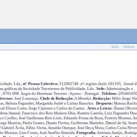
Início
Desporto
cidade, Lda.,
nº. Pessoa Colectiva:
512002746 nº. registo título 101105, Jornal d
as gráficas da Sociedade Terceirense de Publicidade, Lda.
Sede:
Administração e
 1, 9701-098 Angra do Heroísmo Terceira - Açores – Portugal.
Telefone:
29540105
irector:
José Lourenço.
Chefe de Redacção:
A.Mendes.
Redacção:
Hélio Jorge Vie
as, Helena Fagundes, Margarida Sodré e Carina Barcelos.
Desporto:
Mateus Roch
José Eliseu Costa, Jorge Cipriano e Carlos do Carmo.
Artes e Letras:
Álamo Oliveir
ota Amaral, Francisco dos Reis Maduro-Dias, Ramiro Carrola, Luiz Fagundes Duar
o Coelho, José Guilherme Reis Leite, Eduardo Ferraz da Rosa, Ferreira Moreno, A
orge Moreira, Paulo Gomes, Duarte Freitas, Guilherme Marinho, Daniel de Sá, Soare
 Gabriel Ávila, Fábio Vieira, Arnaldo Ourique, José Decq Mota, Carlos Costa Neves
rto Messias, Luis Couto, José Aurélio Almeida.
Fotografia:
António Araújo, Rodrig