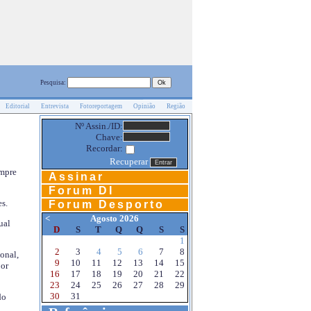
Pesquisa:
Editorial
Entrevista
Fotoreportagem
Opinião
Região
Nº Assin./ID:
Chave:
Recordar:
Recuperar
empre
Assinar
Forum DI
s.
Forum Desporto
<
Agosto 2026
ual
D
S
T
Q
Q
S
S
1
2
3
4
5
6
7
8
onal,
9
10
11
12
13
14
15
por
16
17
18
19
20
21
22
23
24
25
26
27
28
29
30
31
do