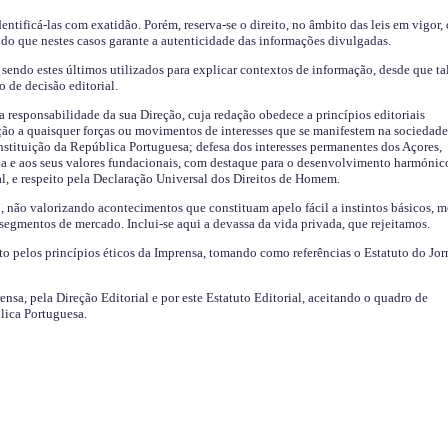
identificá-las com exatidão. Porém, reserva-se o direito, no âmbito das leis em vigor,
endo que nestes casos garante a autenticidade das informações divulgadas.
sendo estes últimos utilizados para explicar contextos de informação, desde que tal
o de decisão editorial.
da responsabilidade da sua Direção, cuja redação obedece a princípios editoriais
ão a quaisquer forças ou movimentos de interesses que se manifestem na sociedade
stituição da República Portuguesa; defesa dos interesses permanentes dos Açores,
a e aos seus valores fundacionais, com destaque para o desenvolvimento harmónic
al, e respeito pela Declaração Universal dos Direitos de Homem.
o, não valorizando acontecimentos que constituam apelo fácil a instintos básicos, 
 segmentos de mercado. Inclui-se aqui a devassa da vida privada, que rejeitamos.
ito pelos princípios éticos da Imprensa, tomando como referências o Estatuto do Jor
ensa, pela Direção Editorial e por este Estatuto Editorial, aceitando o quadro de
lica Portuguesa.