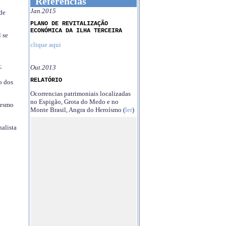
Referências
Jan.2015
 de
PLANO DE REVITALIZAÇÃO
ECONÓMICA DA ILHA TERCEIRA
 se
clique aqui
;
Out.2013
RELATÓRIO
o dos
Ocorrencias patrimoniais localizadas
no Espigão, Grota do Medo e no
mesmo
Monte Brasil, Angra do Heroísmo (
ler
)
nalista