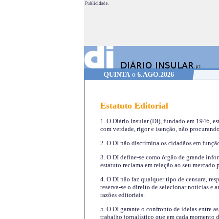
Publicidade.
QUINTA
o
6.AGO.2026
Estatuto Editorial
1. O Diário Insular (DI), fundado em 1946, es
com verdade, rigor e isenção, não procurando
2. O DI não discrimina os cidadãos em função 
3. O DI define-se como órgão de grande infor
estatuto reclama em relação ao seu mercado pr
4. O DI não faz qualquer tipo de censura, re
reserva-se o direito de selecionar notícias e
razões editoriais.
5. O DI garante o confronto de ideias entre a
trabalho jornalístico que em cada momento de