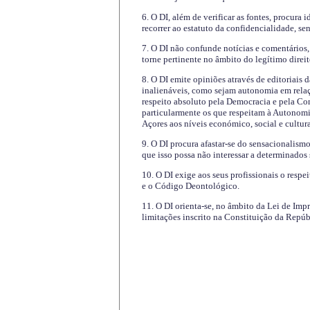
6. O DI, além de verificar as fontes, procura 
recorrer ao estatuto da confidencialidade, s
7. O DI não confunde notícias e comentários, 
torne pertinente no âmbito do legítimo direit
8. O DI emite opiniões através de editoriais 
inalienáveis, como sejam autonomia em relaç
respeito absoluto pela Democracia e pela Con
particularmente os que respeitam à Autonomi
Açores aos níveis económico, social e cultur
9. O DI procura afastar-se do sensacionalism
que isso possa não interessar a determinados
10. O DI exige aos seus profissionais o respe
e o Código Deontológico.
11. O DI orienta-se, no âmbito da Lei de Impr
limitações inscrito na Constituição da Repúb