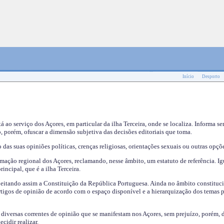
Início
Desporto
tá ao serviço dos Açores, em particular da ilha Terceira, onde se localiza. Informa s
, porém, ofuscar a dimensão subjetiva das decisões editoriais que toma.
das suas opiniões políticas, crenças religiosas, orientações sexuais ou outras opçõe
mação regional dos Açores, reclamando, nesse âmbito, um estatuto de referência. Ig
incipal, que é a ilha Terceira.
speitando assim a Constituição da República Portuguesa. Ainda no âmbito constituci
 artigos de opinião de acordo com o espaço disponível e a hierarquização dos temas 
s diversas correntes de opinião que se manifestam nos Açores, sem prejuízo, porém, 
cidir realizar.