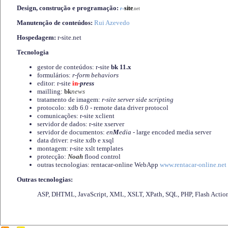
Design, construção e programação:
-
site
r
.net
Manutenção de conteúdos:
Rui Azevedo
Hospedagem:
r-site.net
Tecnologia
gestor de conteúdos: r-site
bk 11.x
formulários:
r-form behaviors
editor: r-site
in-
press
mailling:
bk
news
tratamento de imagem:
r-site server side scripting
protocolo: xdb 6.0 - remote data driver protocol
comunicações: r-site xclient
servidor de dados: r-site xserver
servidor de documentos:
en
M
edia
- large encoded media server
data driver: r-site xdb e xsql
montagem: r-site xslt templates
protecção:
Noah
flood control
outras tecnologias: rentacar-online WebApp
www.rentacar-online.net
Outras tecnologias:
ASP, DHTML, JavaScript, XML, XSLT, XPath, SQL, PHP, Flash Actio