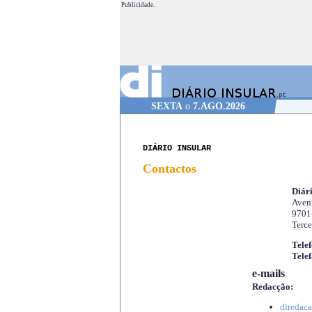
Publicidade.
SEXTA
o
7.AGO.2026
DIÁRIO INSULAR
Contactos
Diári
Aveni
9701
Terce
Telef
Telef
e-mails
Redacção:
diredaca