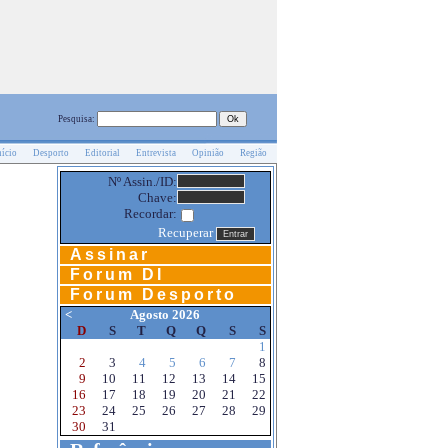
Pesquisa:
nício
Desporto
Editorial
Entrevista
Opinião
Região
Nº Assin./ID:
Chave:
Recordar:
Recuperar
Assinar
Forum DI
Forum Desporto
<
Agosto 2026
D
S
T
Q
Q
S
S
1
2
3
4
5
6
7
8
9
10
11
12
13
14
15
16
17
18
19
20
21
22
23
24
25
26
27
28
29
30
31