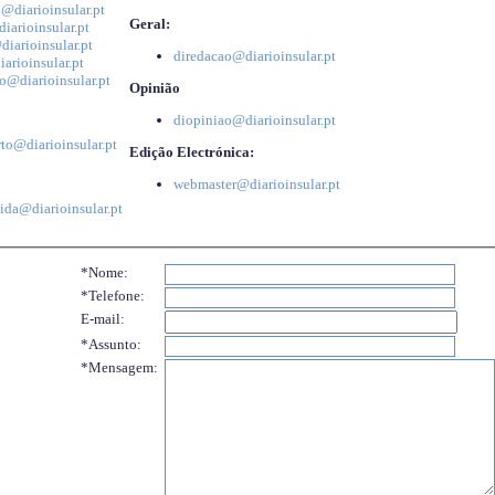
@diarioinsular.pt
Geral:
iarioinsular.pt
iarioinsular.pt
diredacao@diarioinsular.pt
arioinsular.pt
o@diarioinsular.pt
Opinião
diopiniao@diarioinsular.pt
to@diarioinsular.pt
Edição Electrónica:
webmaster@diarioinsular.pt
ida@diarioinsular.pt
*Nome:
*Telefone:
E-mail:
*Assunto:
*Mensagem: