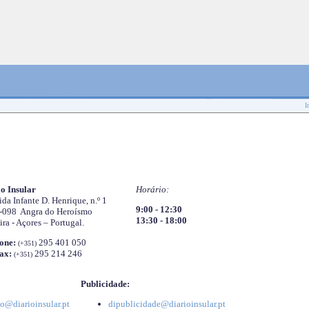
I
o Insular
Horário:
da Infante D. Henrique, n.º 1
9:00 - 12:30
-098 Angra do Heroísmo
13:30 - 18:00
ira - Açores – Portugal.
one:
295 401 050
(+351)
ax:
295 214 246
(+351)
Publicidade:
o@diarioinsular.pt
dipublicidade@diarioinsular.pt