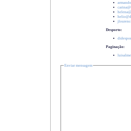
armando
carina@d
helena@d
helio@di
jlourenc
Desporto:
didespor
Paginação:
luisalme
Enviar mensagem