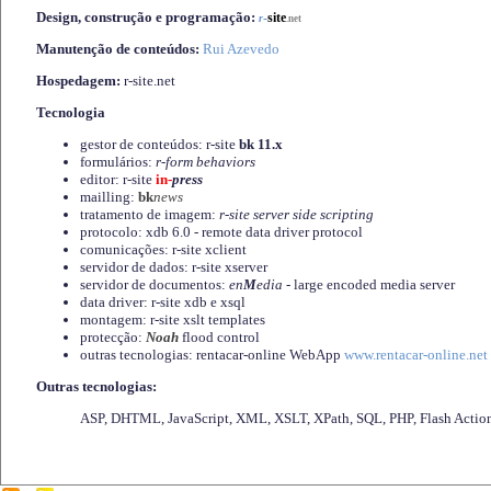
Design, construção e programação:
-
site
r
.net
Manutenção de conteúdos:
Rui Azevedo
Hospedagem:
r-site.net
Tecnologia
gestor de conteúdos: r-site
bk 11.x
formulários:
r-form behaviors
editor: r-site
in-
press
mailling:
bk
news
tratamento de imagem:
r-site server side scripting
protocolo: xdb 6.0 - remote data driver protocol
comunicações: r-site xclient
servidor de dados: r-site xserver
servidor de documentos:
en
M
edia
- large encoded media server
data driver: r-site xdb e xsql
montagem: r-site xslt templates
protecção:
Noah
flood control
outras tecnologias: rentacar-online WebApp
www.rentacar-online.net
Outras tecnologias:
ASP, DHTML, JavaScript, XML, XSLT, XPath, SQL, PHP, Flash Actio