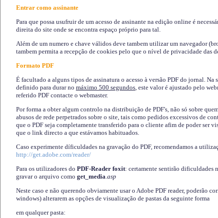
Entrar como assinante
Para que possa usufruir de um acesso de assinante na edição online é necessá
direita do site onde se encontra espaço próprio para tal.
Além de um numero e chave válidos deve tambem utilizar um navegador (brows
tambem permita a recepção de cookies pelo que o nível de privacidade das d
Formato PDF
É facultado a alguns tipos de assinatura o acesso à versão PDF do jornal. Na 
definido para durar no
máximo 500 segundos
, este valor é ajustado pelo we
referido PDF contacte o webmaster.
Por forma a obter algum controlo na distribuição de PDF's, não só sobre que
abusos de rede perpetrados sobre o site, tais como pedidos excessivos de co
que o PDF seja completamente transferido para o cliente afim de poder ser 
que o link directo a que estávamos habituados.
Caso experimente díficuldades na gravação do PDF, recomendamos a utiliza
http://get.adobe.com/reader/
Para os utilizadores do
PDF-Reader foxit
: certamente sentirão dificuldades 
gravar o arquivo como
get_media
.asp
Neste caso e não querendo obviamente usar o Adobe PDF reader, poderão corrig
windows) alterarem as opções de visualização de pastas da seguinte forma
em qualquer pasta
: