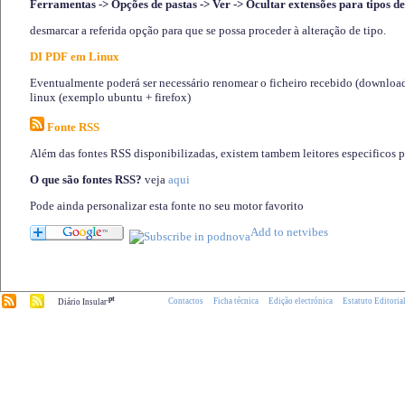
Ferramentas -> Opções de pastas -> Ver -> Ocultar extensões para tipos de
desmarcar a referida opção para que se possa proceder à alteração de tipo.
DI PDF em Linux
Eventualmente poderá ser necessário renomear o ficheiro recebido (download)
linux (exemplo ubuntu + firefox)
Fonte RSS
Além das fontes RSS disponibilizadas, existem tambem leitores especificos 
O que são fontes RSS?
veja
aqui
Pode ainda personalizar esta fonte no seu motor favorito
.pt
Contactos
Ficha técnica
Edição electrónica
Estatuto Editoria
Diário Insular