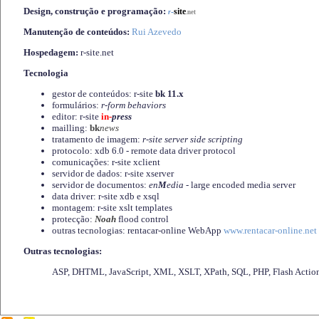
Design, construção e programação:
-
site
r
.net
Manutenção de conteúdos:
Rui Azevedo
Hospedagem:
r-site.net
Tecnologia
gestor de conteúdos: r-site
bk 11.x
formulários:
r-form behaviors
editor: r-site
in-
press
mailling:
bk
news
tratamento de imagem:
r-site server side scripting
protocolo: xdb 6.0 - remote data driver protocol
comunicações: r-site xclient
servidor de dados: r-site xserver
servidor de documentos:
en
M
edia
- large encoded media server
data driver: r-site xdb e xsql
montagem: r-site xslt templates
protecção:
Noah
flood control
outras tecnologias: rentacar-online WebApp
www.rentacar-online.net
Outras tecnologias:
ASP, DHTML, JavaScript, XML, XSLT, XPath, SQL, PHP, Flash Actio