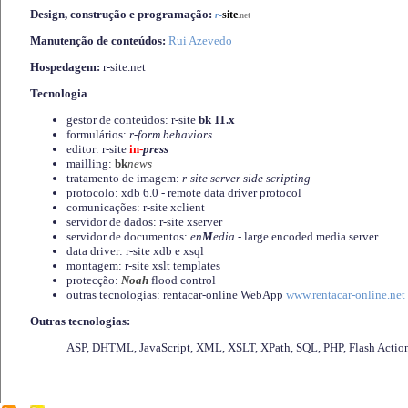
Design, construção e programação:
-
site
r
.net
Manutenção de conteúdos:
Rui Azevedo
Hospedagem:
r-site.net
Tecnologia
gestor de conteúdos: r-site
bk 11.x
formulários:
r-form behaviors
editor: r-site
in-
press
mailling:
bk
news
tratamento de imagem:
r-site server side scripting
protocolo: xdb 6.0 - remote data driver protocol
comunicações: r-site xclient
servidor de dados: r-site xserver
servidor de documentos:
en
M
edia
- large encoded media server
data driver: r-site xdb e xsql
montagem: r-site xslt templates
protecção:
Noah
flood control
outras tecnologias: rentacar-online WebApp
www.rentacar-online.net
Outras tecnologias:
ASP, DHTML, JavaScript, XML, XSLT, XPath, SQL, PHP, Flash Actio