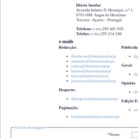
Diário Insular
Avenida Infante D. Henrique, n.º 1
9701-098 Angra do Heroísmo
Terceira - Açores – Portugal.
Telefone:
295 401 050
(+351)
Telefax:
295 214 246
(+351)
e-mails
Redacção:
Publicida
diredacao@diarioinsular.pt
di
armando@diarioinsular.pt
Geral:
carina@diarioinsular.pt
helena@diarioinsular.pt
di
helio@diarioinsular.pt
jlourenco@diarioinsular.pt
Opinião
Desporto:
di
didesporto@diarioinsular.pt
Edição El
Paginação:
we
luisalmeida@diarioinsular.pt
Enviar mensagem
*Nome: