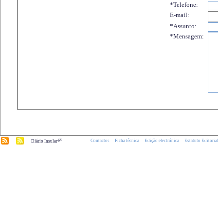
*Telefone:
E-mail:
*Assunto:
*Mensagem:
.pt
Contactos
Ficha técnica
Edição electrónica
Estatuto Editoria
Diário Insular