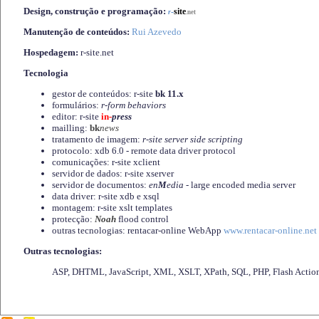
Design, construção e programação:
-
site
r
.net
Manutenção de conteúdos:
Rui Azevedo
Hospedagem:
r-site.net
Tecnologia
gestor de conteúdos: r-site
bk 11.x
formulários:
r-form behaviors
editor: r-site
in-
press
mailling:
bk
news
tratamento de imagem:
r-site server side scripting
protocolo: xdb 6.0 - remote data driver protocol
comunicações: r-site xclient
servidor de dados: r-site xserver
servidor de documentos:
en
M
edia
- large encoded media server
data driver: r-site xdb e xsql
montagem: r-site xslt templates
protecção:
Noah
flood control
outras tecnologias: rentacar-online WebApp
www.rentacar-online.net
Outras tecnologias:
ASP, DHTML, JavaScript, XML, XSLT, XPath, SQL, PHP, Flash Actio