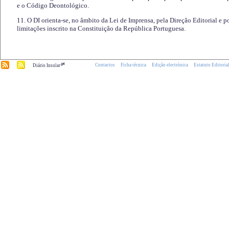
e o Código Deontológico.
11. O DI orienta-se, no âmbito da Lei de Imprensa, pela Direção Editorial e p
limitações inscrito na Constituição da República Portuguesa.
.pt
Contactos
Ficha técnica
Edição electrónica
Estatuto Editoria
Diário Insular