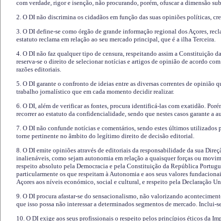
com verdade, rigor e isenção, não procurando, porém, ofuscar a dimensão subj
2. O DI não discrimina os cidadãos em função das suas opiniões políticas, cre
3. O DI define-se como órgão de grande informação regional dos Açores, recl
estatuto reclama em relação ao seu mercado principal, que é a ilha Terceira.
4. O DI não faz qualquer tipo de censura, respeitando assim a Constituição 
reserva-se o direito de selecionar notícias e artigos de opinião de acordo co
razões editoriais.
5. O DI garante o confronto de ideias entre as diversas correntes de opinião 
trabalho jornalístico que em cada momento decidir realizar.
6. O DI, além de verificar as fontes, procura identificá-las com exatidão. Poré
recorrer ao estatuto da confidencialidade, sendo que nestes casos garante a 
7. O DI não confunde notícias e comentários, sendo estes últimos utilizados 
torne pertinente no âmbito do legítimo direito de decisão editorial.
8. O DI emite opiniões através de editoriais da responsabilidade da sua Direç
inalienáveis, como sejam autonomia em relação a quaisquer forças ou movime
respeito absoluto pela Democracia e pela Constituição da República Portugue
particularmente os que respeitam à Autonomia e aos seus valores fundacion
Açores aos níveis económico, social e cultural, e respeito pela Declaração U
9. O DI procura afastar-se do sensacionalismo, não valorizando aconteciment
que isso possa não interessar a determinados segmentos de mercado. Inclui-se
10. O DI exige aos seus profissionais o respeito pelos princípios éticos da I