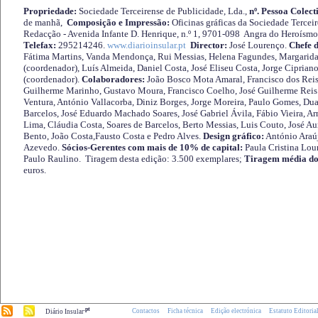
Propriedade:
Sociedade Terceirense de Publicidade, Lda.,
nº. Pessoa Colect
de manhã,
Composição e Impressão:
Oficinas gráficas da Sociedade Tercei
Redacção - Avenida Infante D. Henrique, n.º 1, 9701-098 Angra do Heroísmo 
Telefax:
295214246.
www.diarioinsular.pt
Director:
José Lourenço.
Chefe 
Fátima Martins, Vanda Mendonça, Rui Messias, Helena Fagundes, Margarida
(coordenador), Luís Almeida, Daniel Costa, José Eliseu Costa, Jorge Cipria
(coordenador).
Colaboradores:
João Bosco Mota Amaral, Francisco dos Reis
Guilherme Marinho, Gustavo Moura, Francisco Coelho, José Guilherme Reis 
Ventura, António Vallacorba, Diniz Borges, Jorge Moreira, Paulo Gomes, Duar
Barcelos, José Eduardo Machado Soares, José Gabriel Ávila, Fábio Vieira, A
Lima, Cláudia Costa, Soares de Barcelos, Berto Messias, Luis Couto, José A
Bento, João Costa,Fausto Costa e Pedro Alves.
Design gráfico:
António Araú
Azevedo.
Sócios-Gerentes com mais de 10% de capital:
Paula Cristina Lou
Paulo Raulino. Tiragem desta edição: 3.500 exemplares;
Tiragem média do
euros.
.pt
Contactos
Ficha técnica
Edição electrónica
Estatuto Editoria
Diário Insular