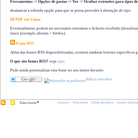
Ferramentas -> Opções de pastas -> Ver -> Ocultar extensões para tipos de
desmarcar a referida opção para que se possa proceder à alteração de tipo.
DI PDF em Linux
Eventualmente poderá ser necessário renomear o ficheiro recebido (download)
linux (exemplo ubuntu + firefox)
Fonte RSS
Além das fontes RSS disponibilizadas, existem tambem leitores especificos 
O que são fontes RSS?
veja
aqui
Pode ainda personalizar esta fonte no seu motor favorito
.pt
Contactos
Ficha técnica
Edição electrónica
Estatuto Editoria
Diário Insular