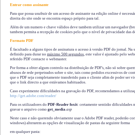
Entrar como assinante
Para que possa usufruir de um acesso de assinante na edição online é necessá
direita do site onde se encontra espaço próprio para tal.
Além de um numero e chave válidos deve tambem utilizar um navegador (brows
tambem permita a recepção de cookies pelo que o nível de privacidade das d
Formato PDF
É facultado a alguns tipos de assinatura o acesso à versão PDF do jornal. Na 
definido para durar no
máximo 500 segundos
, este valor é ajustado pelo we
referido PDF contacte o webmaster.
Por forma a obter algum controlo na distribuição de PDF's, não só sobre que
abusos de rede perpetrados sobre o site, tais como pedidos excessivos de co
que o PDF seja completamente transferido para o cliente afim de poder ser 
que o link directo a que estávamos habituados.
Caso experimente díficuldades na gravação do PDF, recomendamos a utiliza
http://get.adobe.com/reader/
Para os utilizadores do
PDF-Reader foxit
: certamente sentirão dificuldades 
gravar o arquivo como
get_media
.asp
Neste caso e não querendo obviamente usar o Adobe PDF reader, poderão corrig
windows) alterarem as opções de visualização de pastas da seguinte forma
em qualquer pasta
: