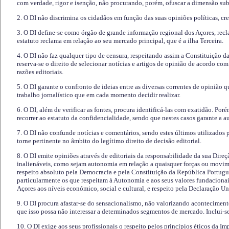
com verdade, rigor e isenção, não procurando, porém, ofuscar a dimensão subj
2. O DI não discrimina os cidadãos em função das suas opiniões políticas, cre
3. O DI define-se como órgão de grande informação regional dos Açores, recl
estatuto reclama em relação ao seu mercado principal, que é a ilha Terceira.
4. O DI não faz qualquer tipo de censura, respeitando assim a Constituição 
reserva-se o direito de selecionar notícias e artigos de opinião de acordo co
razões editoriais.
5. O DI garante o confronto de ideias entre as diversas correntes de opinião 
trabalho jornalístico que em cada momento decidir realizar.
6. O DI, além de verificar as fontes, procura identificá-las com exatidão. Poré
recorrer ao estatuto da confidencialidade, sendo que nestes casos garante a 
7. O DI não confunde notícias e comentários, sendo estes últimos utilizados 
torne pertinente no âmbito do legítimo direito de decisão editorial.
8. O DI emite opiniões através de editoriais da responsabilidade da sua Direç
inalienáveis, como sejam autonomia em relação a quaisquer forças ou movime
respeito absoluto pela Democracia e pela Constituição da República Portugue
particularmente os que respeitam à Autonomia e aos seus valores fundacion
Açores aos níveis económico, social e cultural, e respeito pela Declaração U
9. O DI procura afastar-se do sensacionalismo, não valorizando aconteciment
que isso possa não interessar a determinados segmentos de mercado. Inclui-se
10. O DI exige aos seus profissionais o respeito pelos princípios éticos da I