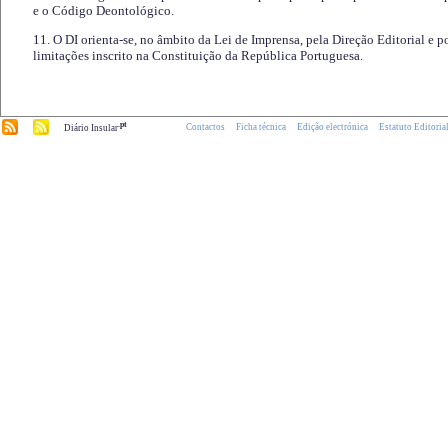
e o Código Deontológico.
11. O DI orienta-se, no âmbito da Lei de Imprensa, pela Direção Editorial e p
limitações inscrito na Constituição da República Portuguesa.
.pt
Contactos
Ficha técnica
Edição electrónica
Estatuto Editoria
Diário Insular