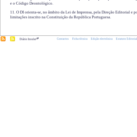
e o Código Deontológico.
11. O DI orienta-se, no âmbito da Lei de Imprensa, pela Direção Editorial e p
limitações inscrito na Constituição da República Portuguesa.
.pt
Contactos
Ficha técnica
Edição electrónica
Estatuto Editoria
Diário Insular