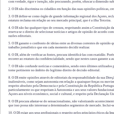
com verdade, rigor e isenção, não procurando, porém, ofuscar a dimensão subj
2. O DI não discrimina os cidadãos em função das suas opiniões políticas, cre
3. O DI define-se como órgão de grande informação regional dos Açores, recl
estatuto reclama em relação ao seu mercado principal, que é a ilha Terceira.
4. O DI não faz qualquer tipo de censura, respeitando assim a Constituição 
reserva-se o direito de selecionar notícias e artigos de opinião de acordo co
razões editoriais.
5. O DI garante o confronto de ideias entre as diversas correntes de opinião 
trabalho jornalístico que em cada momento decidir realizar.
6. O DI, além de verificar as fontes, procura identificá-las com exatidão. Poré
recorrer ao estatuto da confidencialidade, sendo que nestes casos garante a 
7. O DI não confunde notícias e comentários, sendo estes últimos utilizados 
torne pertinente no âmbito do legítimo direito de decisão editorial.
8. O DI emite opiniões através de editoriais da responsabilidade da sua Direç
inalienáveis, como sejam autonomia em relação a quaisquer forças ou movime
respeito absoluto pela Democracia e pela Constituição da República Portugue
particularmente os que respeitam à Autonomia e aos seus valores fundacion
Açores aos níveis económico, social e cultural, e respeito pela Declaração U
9. O DI procura afastar-se do sensacionalismo, não valorizando aconteciment
que isso possa não interessar a determinados segmentos de mercado. Inclui-se
10. O DI exige aos seus profissionais o respeito pelos princípios éticos da I