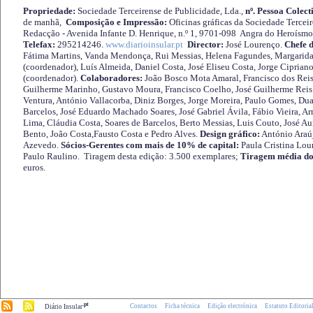
Propriedade:
Sociedade Terceirense de Publicidade, Lda.,
nº. Pessoa Colect
de manhã,
Composição e Impressão:
Oficinas gráficas da Sociedade Tercei
Redacção - Avenida Infante D. Henrique, n.º 1, 9701-098 Angra do Heroísmo 
Telefax:
295214246.
www.diarioinsular.pt
Director:
José Lourenço.
Chefe 
Fátima Martins, Vanda Mendonça, Rui Messias, Helena Fagundes, Margarida
(coordenador), Luís Almeida, Daniel Costa, José Eliseu Costa, Jorge Cipria
(coordenador).
Colaboradores:
João Bosco Mota Amaral, Francisco dos Reis
Guilherme Marinho, Gustavo Moura, Francisco Coelho, José Guilherme Reis 
Ventura, António Vallacorba, Diniz Borges, Jorge Moreira, Paulo Gomes, Duar
Barcelos, José Eduardo Machado Soares, José Gabriel Ávila, Fábio Vieira, A
Lima, Cláudia Costa, Soares de Barcelos, Berto Messias, Luis Couto, José A
Bento, João Costa,Fausto Costa e Pedro Alves.
Design gráfico:
António Araú
Azevedo.
Sócios-Gerentes com mais de 10% de capital:
Paula Cristina Lou
Paulo Raulino. Tiragem desta edição: 3.500 exemplares;
Tiragem média do
euros.
.pt
Contactos
Ficha técnica
Edição electrónica
Estatuto Editoria
Diário Insular