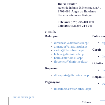
Diário Insular
Avenida Infante D. Henrique, n.º 1
9701-098 Angra do Heroísmo
Terceira - Açores – Portugal.
Telefone:
295 401 050
(+351)
Telefax:
295 214 246
(+351)
e-mails
Redacção:
Publicida
diredacao@diarioinsular.pt
di
armando@diarioinsular.pt
Geral:
carina@diarioinsular.pt
helena@diarioinsular.pt
di
helio@diarioinsular.pt
jlourenco@diarioinsular.pt
Opinião
Desporto:
di
didesporto@diarioinsular.pt
Edição El
Paginação:
we
luisalmeida@diarioinsular.pt
Enviar mensagem
*Nome: