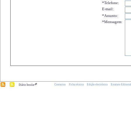
*Telefone:
E-mail:
*Assunto:
*Mensagem:
.pt
Contactos
Ficha técnica
Edição electrónica
Estatuto Editoria
Diário Insular