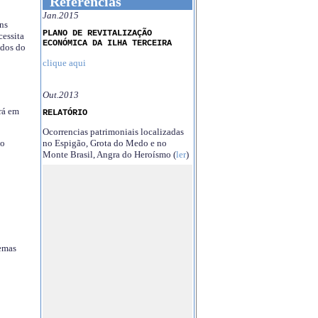
Referências
Jan.2015
ns
PLANO DE REVITALIZAÇÃO
essita
ECONÓMICA DA ILHA TERCEIRA
ndos do
clique aqui
Out.2013
rá em
RELATÓRIO
Ocorrencias patrimoniais localizadas
no Espigão, Grota do Medo e no
no
Monte Brasil, Angra do Heroísmo (
ler
)
temas