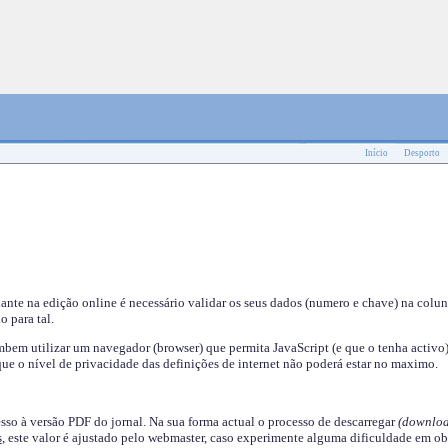
Início
Desporto
nante na edição online é necessário validar os seus dados (numero e chave) na colu
o para tal.
em utilizar um navegador (browser) que permita JavaScript (e que o tenha activo)
ue o nível de privacidade das definições de internet não poderá estar no maximo.
esso à versão PDF do jornal. Na sua forma actual o processo de descarregar
(downloa
s
, este valor é ajustado pelo webmaster, caso experimente alguma dificuldade em ob