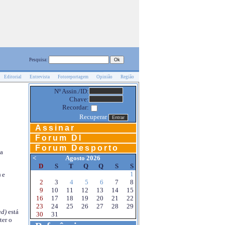
Pesquisa:
Editorial
Entrevista
Fotoreportagem
Opinião
Região
Nº Assin./ID:
Chave:
Recordar:
Recuperar
Assinar
Forum DI
Forum Desporto
na
<
Agosto 2026
D
S
T
Q
Q
S
S
1
 e
2
3
4
5
6
7
8
9
10
11
12
13
14
15
16
17
18
19
20
21
22
23
24
25
26
27
28
29
d)
está
30
31
ter o