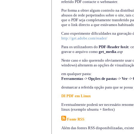
referido PDF contacte o webmaster.
Por forma a obter algum controlo na distribu
abusos de rede perpetrados sobre o site, tai
que o PDF seja completamente transferido pa
que o link directo a que estávamos habituado
Caso experimente díficuldades na gravação 
http://get.adobe.com/reader/
Para os utilizadores do
PDF-Reader foxit
: c
gravar o arquivo como
get_media
.asp
Neste caso e não querendo obviamente usar o A
windows) alterarem as opções de visualização
em qualquer pasta
:
Ferramentas -> Opções de pastas -> Ver -> 
desmarcar a referida opção para que se possa 
DI PDF em Linux
Eventualmente poderá ser necessário renomear
linux (exemplo ubuntu + firefox)
Fonte RSS
Além das fontes RSS disponibilizadas, exist