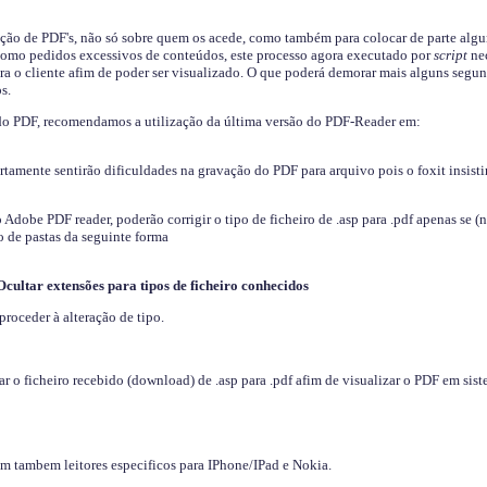
ição de PDF's, não só sobre quem os acede, como também para colocar de parte algu
s como pedidos excessivos de conteúdos, este processo agora executado por
script
nec
ra o cliente afim de poder ser visualizado. O que poderá demorar mais alguns segu
s.
do PDF, recomendamos a utilização da última versão do PDF-Reader em:
ertamente sentirão dificuldades na gravação do PDF para arquivo pois o foxit insisti
dobe PDF reader, poderão corrigir o tipo de ficheiro de .asp para .pdf apenas se (
 de pastas da seguinte forma
Ocultar extensões para tipos de ficheiro conhecidos
proceder à alteração de tipo.
 o ficheiro recebido (download) de .asp para .pdf afim de visualizar o PDF em sis
em tambem leitores especificos para IPhone/IPad e Nokia.