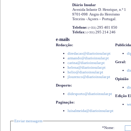
Diário Insular
Avenida Infante D. Henrique, n.º 1
9701-098 Angra do Heroísmo
Terceira - Açores – Portugal.
Telefone:
295 401 050
(+351)
Telefax:
295 214 246
(+351)
e-mails
Redacção:
Publicida
diredacao@diarioinsular.pt
di
armando@diarioinsular.pt
Geral:
carina@diarioinsular.pt
helena@diarioinsular.pt
di
helio@diarioinsular.pt
jlourenco@diarioinsular.pt
Opinião
Desporto:
di
didesporto@diarioinsular.pt
Edição El
Paginação:
we
luisalmeida@diarioinsular.pt
Enviar mensagem
*Nome: