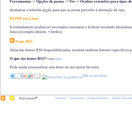
Ferramentas -> Opções de pastas -> Ver -> Ocultar extensões para tipos de
desmarcar a referida opção para que se possa proceder à alteração de tipo.
DI PDF em Linux
Eventualmente poderá ser necessário renomear o ficheiro recebido (download)
linux (exemplo ubuntu + firefox)
Fonte RSS
Além das fontes RSS disponibilizadas, existem tambem leitores especificos 
O que são fontes RSS?
veja
aqui
Pode ainda personalizar esta fonte no seu motor favorito
.pt
Contactos
Ficha técnica
Edição electrónica
Estatuto Editoria
Diário Insular