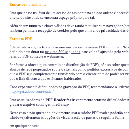
Entrar como assinante
Para que possa usufruir de um acesso de assinante na edição online é necessá
direita do site onde se encontra espaço próprio para tal.
Além de um numero e chave válidos deve tambem utilizar um navegador (brows
tambem permita a recepção de cookies pelo que o nível de privacidade das d
Formato PDF
É facultado a alguns tipos de assinatura o acesso à versão PDF do jornal. Na 
definido para durar no
máximo 500 segundos
, este valor é ajustado pelo we
referido PDF contacte o webmaster.
Por forma a obter algum controlo na distribuição de PDF's, não só sobre que
abusos de rede perpetrados sobre o site, tais como pedidos excessivos de co
que o PDF seja completamente transferido para o cliente afim de poder ser 
que o link directo a que estávamos habituados.
Caso experimente díficuldades na gravação do PDF, recomendamos a utiliza
http://get.adobe.com/reader/
Para os utilizadores do
PDF-Reader foxit
: certamente sentirão dificuldades 
gravar o arquivo como
get_media
.asp
Neste caso e não querendo obviamente usar o Adobe PDF reader, poderão corrig
windows) alterarem as opções de visualização de pastas da seguinte forma
em qualquer pasta
: