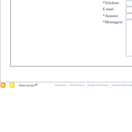
*Telefone:
E-mail:
*Assunto:
*Mensagem:
.pt
Contactos
Ficha técnica
Edição electrónica
Estatuto Editoria
Diário Insular