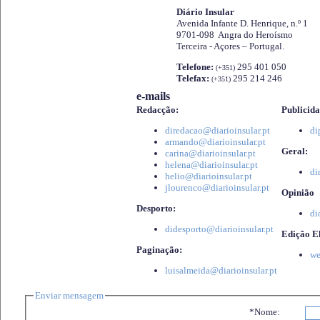
Diário Insular
Avenida Infante D. Henrique, n.º 1
9701-098 Angra do Heroísmo
Terceira - Açores – Portugal.
Telefone:
295 401 050
(+351)
Telefax:
295 214 246
(+351)
e-mails
Redacção:
Publicida
diredacao@diarioinsular.pt
di
armando@diarioinsular.pt
Geral:
carina@diarioinsular.pt
helena@diarioinsular.pt
di
helio@diarioinsular.pt
jlourenco@diarioinsular.pt
Opinião
Desporto:
di
didesporto@diarioinsular.pt
Edição El
Paginação:
we
luisalmeida@diarioinsular.pt
Enviar mensagem
*Nome: