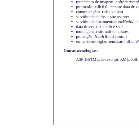
tratamento de imagem:
r-site server s
protocolo: xdb 6.0 - remote data driv
comunicações: r-site xclient
servidor de dados: r-site xserver
servidor de documentos:
en
M
edia
- l
data driver: r-site xdb e xsql
montagem: r-site xslt templates
protecção:
Noah
flood control
outras tecnologias: rentacar-online
Outras tecnologias:
ASP, DHTML, JavaScript, XML, XSLT,