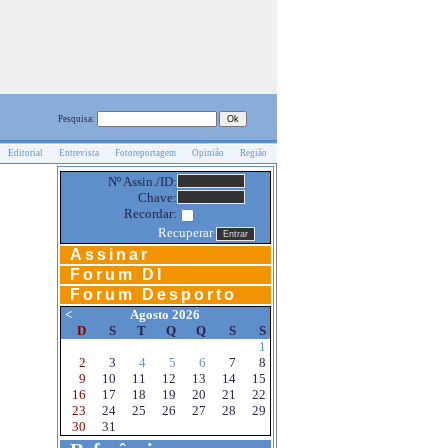
Pesquisa:
Editorial
Entrevista
Fotoreportagem
Opinião
Região
Nº Assin./ID:
Chave:
Recordar:
Recuperar
Assinar
Forum DI
Forum Desporto
<
Agosto 2026
D
S
T
Q
Q
S
S
1
2
3
4
5
6
7
8
9
10
11
12
13
14
15
16
17
18
19
20
21
22
23
24
25
26
27
28
29
30
31