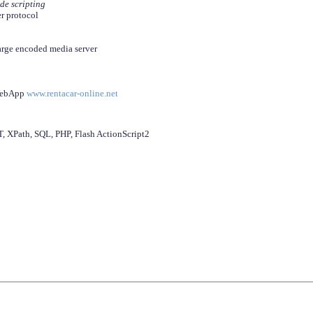
ide scripting
er protocol
arge encoded media server
 WebApp
www.rentacar-online.net
 XPath, SQL, PHP, Flash ActionScript2