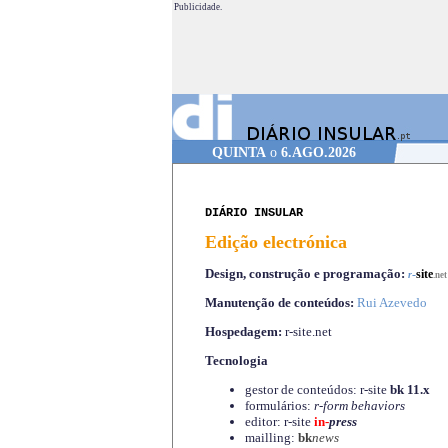
Publicidade.
QUINTA
o
6.AGO.2026
DIÁRIO INSULAR
Edição electrónica
Design, construção e programação:
-
site
r
.net
Manutenção de conteúdos:
Rui Azevedo
Hospedagem:
r-site.net
Tecnologia
gestor de conteúdos: r-site
bk 11.x
formulários:
r-form behaviors
editor: r-site
in-
press
mailling:
bk
news