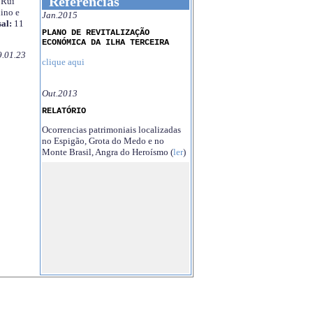
Referências
Rui
ino e
Jan.2015
al:
11
PLANO DE REVITALIZAÇÃO
ECONÓMICA DA ILHA TERCEIRA
9.01.23
clique aqui
Out.2013
RELATÓRIO
Ocorrencias patrimoniais localizadas
no Espigão, Grota do Medo e no
Monte Brasil, Angra do Heroísmo (
ler
)