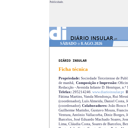
Publicidade.
SÁBADO
o
8.AGO.2026
DIÁRIO INSULAR
Ficha técnica
Propriedade:
Sociedade Terceirense de Publi
de manhã,
Composição e Impressão:
Oficin
Redacção - Avenida Infante D. Henrique, n.º
Telefax:
295214246.
www.diarioinsular.pt
D
Fátima Martins, Vanda Mendonça, Rui Messi
(coordenador), Luís Almeida, Daniel Costa, 
(coordenador).
Colaboradores:
João Bosco M
Guilherme Marinho, Gustavo Moura, Francisc
Ventura, António Vallacorba, Diniz Borges, J
Barcelos, José Eduardo Machado Soares, José
Lima, Cláudia Costa, Soares de Barcelos, Be