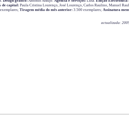
s.
Design gráfico:
António Araújo.
Agência e Serviços:
Lusa.
Edição Electrónica:
 de capital:
Paula Cristina Lourenço, José Lourenço, Carlos Raulino, Manuel Raul
 exemplares;
Tiragem média do mês anterior:
3.500 exemplares;
Assinatura mens
actualizada: 200