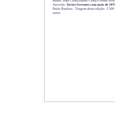
Bento, João Costa,Fausto Costa e Pedro Alve
Azevedo.
Sócios-Gerentes com mais de 10%
Paulo Raulino. Tiragem desta edição: 3.500
euros.