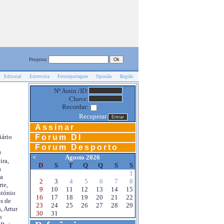
Pesquisa:
Editorial
Entrevista
Fotoreportagem
Opinião
Região
Nº Assin./ID:
Chave:
Recordar:
Recuperar
Assinar
Forum DI
iário
Forum Desporto
0
<
Agosto 2026
ira,
D
S
T
Q
Q
S
S
a
1
a
2
3
4
5
6
7
8
te,
9
10
11
12
13
14
15
ntónio
16
17
18
19
20
21
22
s de
23
24
25
26
27
28
29
, Artur
30
31
o