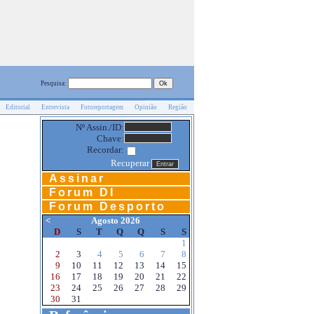
Pesquisa:
Editorial
Entrevista
Fotoreportagem
Opinião
Região
Nº Assin./ID:
Chave:
Recordar:
Recuperar
Assinar
Forum DI
Forum Desporto
<
Agosto 2026
D
S
T
Q
Q
S
S
1
2
3
4
5
6
7
8
9
10
11
12
13
14
15
16
17
18
19
20
21
22
23
24
25
26
27
28
29
30
31