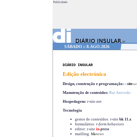
Publicidade.
SÁBADO
o
8.AGO.2026
DIÁRIO INSULAR
Edição electrónica
Design, construção e programação:
-
site
r
.net
Manutenção de conteúdos:
Rui Azevedo
Hospedagem:
r-site.net
Tecnologia
gestor de conteúdos: r-site
bk 11.x
formulários:
r-form behaviors
editor: r-site
in-
press
mailling:
bk
news