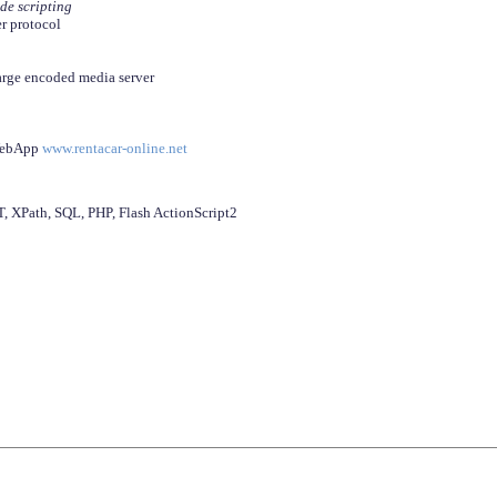
ide scripting
er protocol
arge encoded media server
 WebApp
www.rentacar-online.net
 XPath, SQL, PHP, Flash ActionScript2