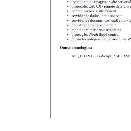
tratamento de imagem:
r-site server s
protocolo: xdb 6.0 - remote data driv
comunicações: r-site xclient
servidor de dados: r-site xserver
servidor de documentos:
en
M
edia
- l
data driver: r-site xdb e xsql
montagem: r-site xslt templates
protecção:
Noah
flood control
outras tecnologias: rentacar-online
Outras tecnologias:
ASP, DHTML, JavaScript, XML, XSLT,