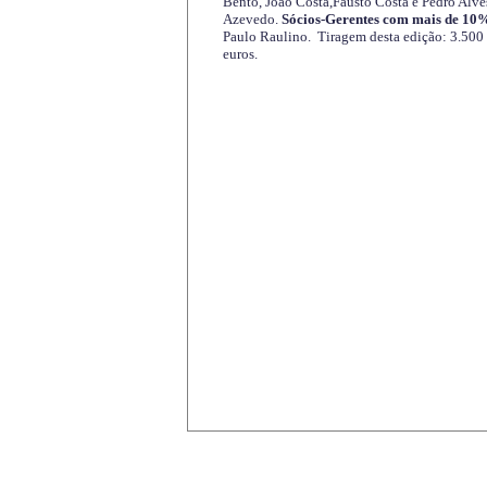
Bento, João Costa,Fausto Costa e Pedro Alve
Azevedo.
Sócios-Gerentes com mais de 10%
Paulo Raulino. Tiragem desta edição: 3.500
euros.