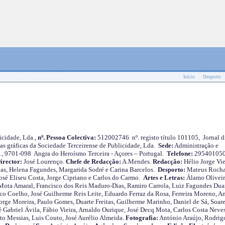
Início
Desporto
cidade, Lda.,
nº. Pessoa Colectiva:
512002746 nº. registo título 101105, Jornal d
as gráficas da Sociedade Terceirense de Publicidade, Lda.
Sede:
Administração e
 1, 9701-098 Angra do Heroísmo Terceira - Açores – Portugal.
Telefone:
29540105
irector:
José Lourenço.
Chefe de Redacção:
A.Mendes.
Redacção:
Hélio Jorge Vie
as, Helena Fagundes, Margarida Sodré e Carina Barcelos.
Desporto:
Mateus Roch
José Eliseu Costa, Jorge Cipriano e Carlos do Carmo.
Artes e Letras:
Álamo Oliveir
ota Amaral, Francisco dos Reis Maduro-Dias, Ramiro Carrola, Luiz Fagundes Duar
o Coelho, José Guilherme Reis Leite, Eduardo Ferraz da Rosa, Ferreira Moreno, A
orge Moreira, Paulo Gomes, Duarte Freitas, Guilherme Marinho, Daniel de Sá, Soare
 Gabriel Ávila, Fábio Vieira, Arnaldo Ourique, José Decq Mota, Carlos Costa Neves
rto Messias, Luis Couto, José Aurélio Almeida.
Fotografia:
António Araújo, Rodrig