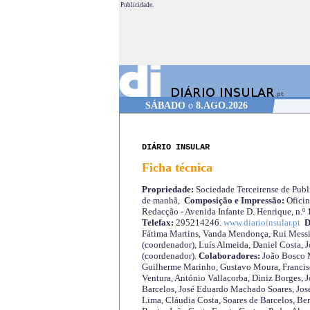
Publicidade.
SÁBADO
o
8.AGO.2026
DIÁRIO INSULAR
Ficha técnica
Propriedade:
Sociedade Terceirense de Publi
de manhã,
Composição e Impressão:
Oficin
Redacção - Avenida Infante D. Henrique, n.º
Telefax:
295214246.
www.diarioinsular.pt
D
Fátima Martins, Vanda Mendonça, Rui Messi
(coordenador), Luís Almeida, Daniel Costa, 
(coordenador).
Colaboradores:
João Bosco M
Guilherme Marinho, Gustavo Moura, Francisc
Ventura, António Vallacorba, Diniz Borges, J
Barcelos, José Eduardo Machado Soares, José
Lima, Cláudia Costa, Soares de Barcelos, Be