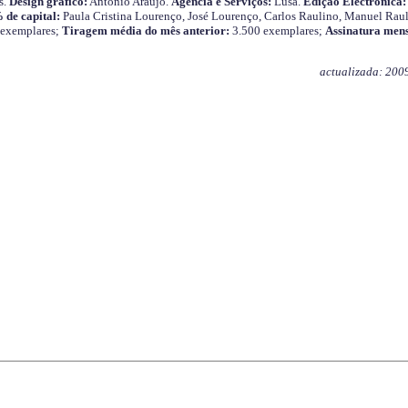
s.
Design gráfico:
António Araújo.
Agência e Serviços:
Lusa.
Edição Electrónica:
 de capital:
Paula Cristina Lourenço, José Lourenço, Carlos Raulino, Manuel Raul
 exemplares;
Tiragem média do mês anterior:
3.500 exemplares;
Assinatura mens
actualizada: 200