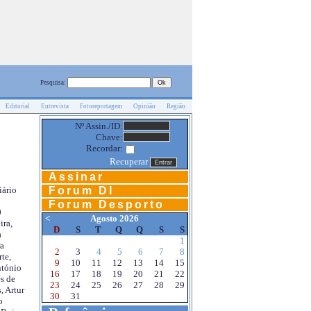
Pesquisa:
Editorial
Entrevista
Fotoreportagem
Opinião
Região
Nº Assin./ID:
Chave:
Recordar:
Recuperar
Assinar
Forum DI
iário
Forum Desporto
0
<
Agosto 2026
ira,
D
S
T
Q
Q
S
S
a
1
a
2
3
4
5
6
7
8
te,
9
10
11
12
13
14
15
ntónio
16
17
18
19
20
21
22
s de
23
24
25
26
27
28
29
, Artur
30
31
o