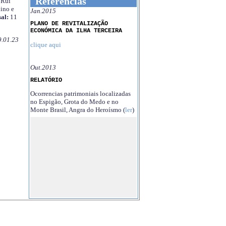
Referências
Rui
ino e
Jan.2015
al:
11
PLANO DE REVITALIZAÇÃO
ECONÓMICA DA ILHA TERCEIRA
9.01.23
clique aqui
Out.2013
RELATÓRIO
Ocorrencias patrimoniais localizadas
no Espigão, Grota do Medo e no
Monte Brasil, Angra do Heroísmo (
ler
)