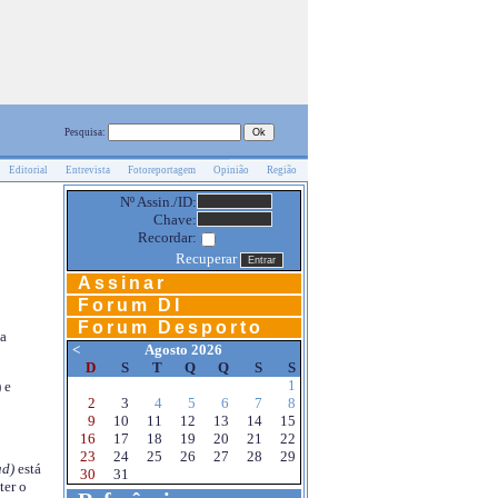
Pesquisa:
Editorial
Entrevista
Fotoreportagem
Opinião
Região
Nº Assin./ID:
Chave:
Recordar:
Recuperar
Assinar
Forum DI
Forum Desporto
na
<
Agosto 2026
D
S
T
Q
Q
S
S
1
 e
2
3
4
5
6
7
8
9
10
11
12
13
14
15
16
17
18
19
20
21
22
23
24
25
26
27
28
29
d)
está
30
31
ter o