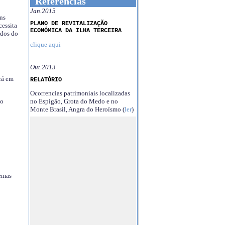
Referências
Jan.2015
ns
PLANO DE REVITALIZAÇÃO
essita
ECONÓMICA DA ILHA TERCEIRA
ndos do
clique aqui
Out.2013
rá em
RELATÓRIO
Ocorrencias patrimoniais localizadas
no Espigão, Grota do Medo e no
no
Monte Brasil, Angra do Heroísmo (
ler
)
temas