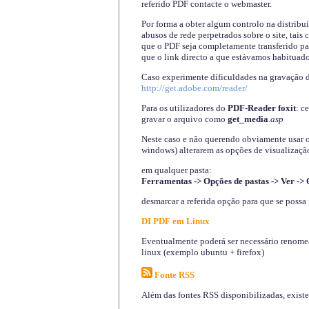
referido PDF contacte o webmaster.
Por forma a obter algum controlo na distribu
abusos de rede perpetrados sobre o site, tai
que o PDF seja completamente transferido pa
que o link directo a que estávamos habituado
Caso experimente díficuldades na gravação 
http://get.adobe.com/reader/
Para os utilizadores do
PDF-Reader foxit
: c
gravar o arquivo como
get_media
.asp
Neste caso e não querendo obviamente usar o A
windows) alterarem as opções de visualização
em qualquer pasta
:
Ferramentas -> Opções de pastas -> Ver -> 
desmarcar a referida opção para que se possa 
DI PDF em Linux
Eventualmente poderá ser necessário renomear
linux (exemplo ubuntu + firefox)
Fonte RSS
Além das fontes RSS disponibilizadas, exist