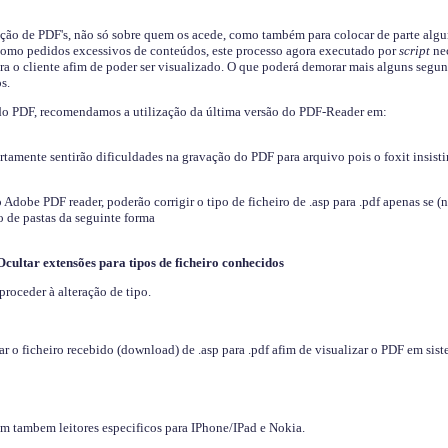
ição de PDF's, não só sobre quem os acede, como também para colocar de parte algu
s como pedidos excessivos de conteúdos, este processo agora executado por
script
nec
ra o cliente afim de poder ser visualizado. O que poderá demorar mais alguns segu
s.
do PDF, recomendamos a utilização da última versão do PDF-Reader em:
ertamente sentirão dificuldades na gravação do PDF para arquivo pois o foxit insisti
dobe PDF reader, poderão corrigir o tipo de ficheiro de .asp para .pdf apenas se (
 de pastas da seguinte forma
Ocultar extensões para tipos de ficheiro conhecidos
proceder à alteração de tipo.
 o ficheiro recebido (download) de .asp para .pdf afim de visualizar o PDF em sis
em tambem leitores especificos para IPhone/IPad e Nokia.