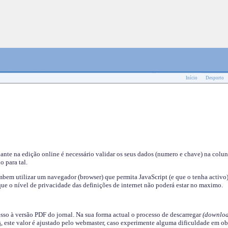
Início
Desporto
nante na edição online é necessário validar os seus dados (numero e chave) na colu
o para tal.
em utilizar um navegador (browser) que permita JavaScript (e que o tenha activo)
ue o nível de privacidade das definições de internet não poderá estar no maximo.
esso à versão PDF do jornal. Na sua forma actual o processo de descarregar
(downloa
s
, este valor é ajustado pelo webmaster, caso experimente alguma dificuldade em ob