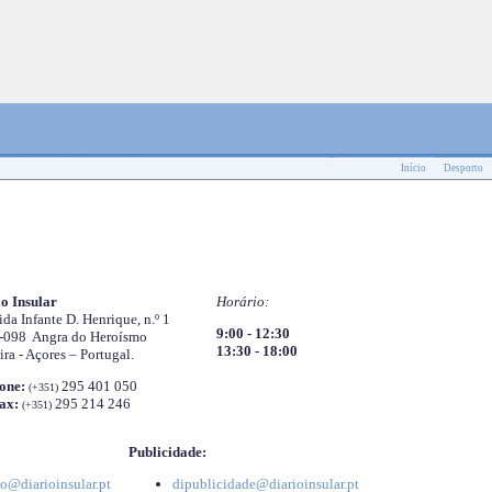
Início
Desporto
o Insular
Horário:
da Infante D. Henrique, n.º 1
9:00 - 12:30
-098 Angra do Heroísmo
13:30 - 18:00
ira - Açores – Portugal.
one:
295 401 050
(+351)
ax:
295 214 246
(+351)
Publicidade:
o@diarioinsular.pt
dipublicidade@diarioinsular.pt