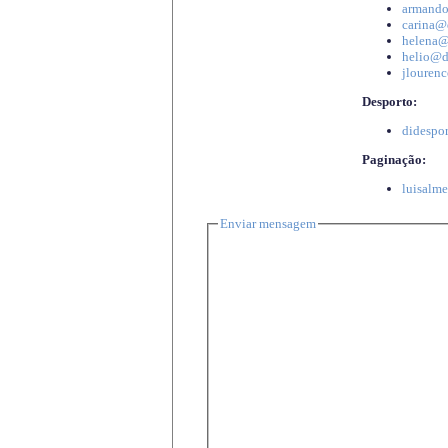
armando
carina@d
helena@d
helio@di
jlourenc
Desporto:
didespor
Paginação:
luisalme
Enviar mensagem