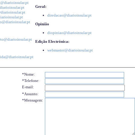
@diarioinsular.pt
Geral:
iarioinsular.pt
iarioinsular.pt
diredacao@diarioinsular.pt
arioinsular.pt
o@diarioinsular.pt
Opinião
diopiniao@diarioinsular.pt
to@diarioinsular.pt
Edição Electrónica:
webmaster@diarioinsular.pt
ida@diarioinsular.pt
*Nome:
*Telefone:
E-mail:
*Assunto:
*Mensagem: