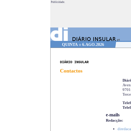
Publicidade.
QUINTA
o
6.AGO.2026
DIÁRIO INSULAR
Contactos
Diári
Aveni
9701
Terce
Telef
Telef
e-mails
Redacção:
diredaca