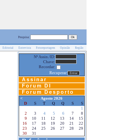
Pesquisa:
Editorial
Entrevista
Fotoreportagem
Opinião
Região
Nº Assin./ID:
Chave:
Recordar:
Recuperar
Assinar
Forum DI
Forum Desporto
<
Agosto 2026
D
S
T
Q
Q
S
S
1
2
3
4
5
6
7
8
9
10
11
12
13
14
15
16
17
18
19
20
21
22
23
24
25
26
27
28
29
30
31