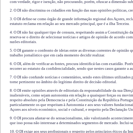
com verdade, rigor e isenção, não procurando, porém, ofuscar a dimensão subj
2. O DI não discrimina os cidadãos em função das suas opiniões políticas, cre
3. O DI define-se como órgão de grande informação regional dos Açores, recl
estatuto reclama em relação ao seu mercado principal, que é a ilha Terceira.
4. O DI não faz qualquer tipo de censura, respeitando assim a Constituição 
reserva-se o direito de selecionar notícias e artigos de opinião de acordo co
razões editoriais.
5. O DI garante o confronto de ideias entre as diversas correntes de opinião 
trabalho jornalístico que em cada momento decidir realizar.
6. O DI, além de verificar as fontes, procura identificá-las com exatidão. Poré
recorrer ao estatuto da confidencialidade, sendo que nestes casos garante a 
7. O DI não confunde notícias e comentários, sendo estes últimos utilizados 
torne pertinente no âmbito do legítimo direito de decisão editorial.
8. O DI emite opiniões através de editoriais da responsabilidade da sua Direç
inalienáveis, como sejam autonomia em relação a quaisquer forças ou movime
respeito absoluto pela Democracia e pela Constituição da República Portugue
particularmente os que respeitam à Autonomia e aos seus valores fundacion
Açores aos níveis económico, social e cultural, e respeito pela Declaração U
9. O DI procura afastar-se do sensacionalismo, não valorizando aconteciment
que isso possa não interessar a determinados segmentos de mercado. Inclui-se
10. O DI exige aos seus profissionais o respeito pelos princípios éticos da I