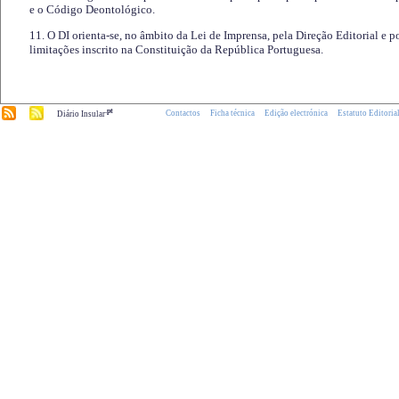
e o Código Deontológico.
11. O DI orienta-se, no âmbito da Lei de Imprensa, pela Direção Editorial e p
limitações inscrito na Constituição da República Portuguesa.
.pt
Contactos
Ficha técnica
Edição electrónica
Estatuto Editoria
Diário Insular