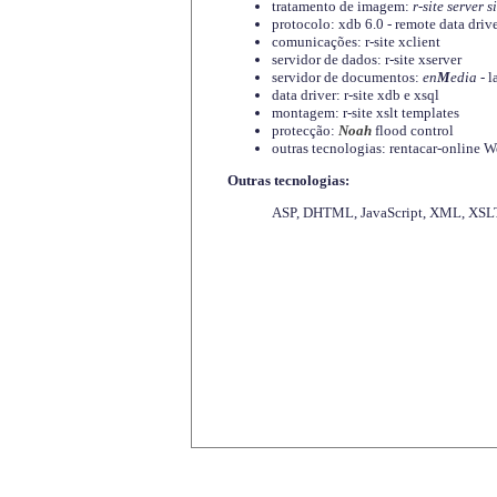
tratamento de imagem:
r-site server s
protocolo: xdb 6.0 - remote data driv
comunicações: r-site xclient
servidor de dados: r-site xserver
servidor de documentos:
en
M
edia
- l
data driver: r-site xdb e xsql
montagem: r-site xslt templates
protecção:
Noah
flood control
outras tecnologias: rentacar-online
Outras tecnologias:
ASP, DHTML, JavaScript, XML, XSLT,