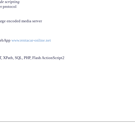
ide scripting
er protocol
arge encoded media server
 WebApp
www.rentacar-online.net
 XPath, SQL, PHP, Flash ActionScript2