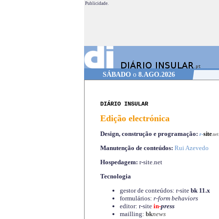
Publicidade.
SÁBADO
o
8.AGO.2026
DIÁRIO INSULAR
Edição electrónica
Design, construção e programação:
-
site
r
.net
Manutenção de conteúdos:
Rui Azevedo
Hospedagem:
r-site.net
Tecnologia
gestor de conteúdos: r-site
bk 11.x
formulários:
r-form behaviors
editor: r-site
in-
press
mailling:
bk
news