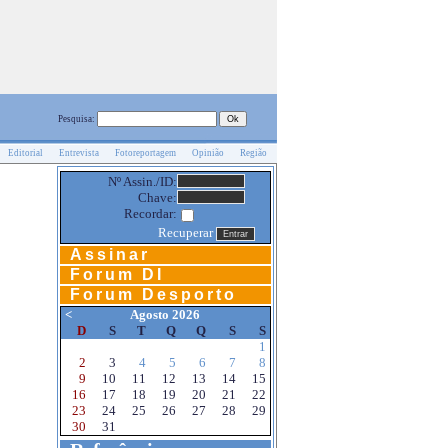
Pesquisa:
Editorial
Entrevista
Fotoreportagem
Opinião
Região
Nº Assin./ID:
Chave:
Recordar:
Recuperar
Assinar
Forum DI
Forum Desporto
<
Agosto 2026
D
S
T
Q
Q
S
S
1
2
3
4
5
6
7
8
9
10
11
12
13
14
15
16
17
18
19
20
21
22
23
24
25
26
27
28
29
30
31