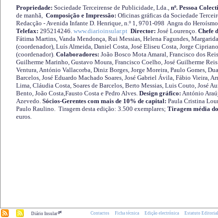
Propriedade:
Sociedade Terceirense de Publicidade, Lda.,
nº. Pessoa Colect
de manhã,
Composição e Impressão:
Oficinas gráficas da Sociedade Tercei
Redacção - Avenida Infante D. Henrique, n.º 1, 9701-098 Angra do Heroísmo 
Telefax:
295214246.
www.diarioinsular.pt
Director:
José Lourenço.
Chefe 
Fátima Martins, Vanda Mendonça, Rui Messias, Helena Fagundes, Margarida
(coordenador), Luís Almeida, Daniel Costa, José Eliseu Costa, Jorge Cipria
(coordenador).
Colaboradores:
João Bosco Mota Amaral, Francisco dos Reis
Guilherme Marinho, Gustavo Moura, Francisco Coelho, José Guilherme Reis 
Ventura, António Vallacorba, Diniz Borges, Jorge Moreira, Paulo Gomes, Duar
Barcelos, José Eduardo Machado Soares, José Gabriel Ávila, Fábio Vieira, A
Lima, Cláudia Costa, Soares de Barcelos, Berto Messias, Luis Couto, José A
Bento, João Costa,Fausto Costa e Pedro Alves.
Design gráfico:
António Araú
Azevedo.
Sócios-Gerentes com mais de 10% de capital:
Paula Cristina Lou
Paulo Raulino. Tiragem desta edição: 3.500 exemplares;
Tiragem média do
euros.
.pt
Contactos
Ficha técnica
Edição electrónica
Estatuto Editoria
Diário Insular