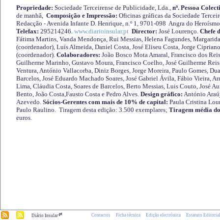
Propriedade:
Sociedade Terceirense de Publicidade, Lda.,
nº. Pessoa Colect
de manhã,
Composição e Impressão:
Oficinas gráficas da Sociedade Tercei
Redacção - Avenida Infante D. Henrique, n.º 1, 9701-098 Angra do Heroísmo 
Telefax:
295214246.
www.diarioinsular.pt
Director:
José Lourenço.
Chefe 
Fátima Martins, Vanda Mendonça, Rui Messias, Helena Fagundes, Margarida
(coordenador), Luís Almeida, Daniel Costa, José Eliseu Costa, Jorge Cipria
(coordenador).
Colaboradores:
João Bosco Mota Amaral, Francisco dos Reis
Guilherme Marinho, Gustavo Moura, Francisco Coelho, José Guilherme Reis 
Ventura, António Vallacorba, Diniz Borges, Jorge Moreira, Paulo Gomes, Duar
Barcelos, José Eduardo Machado Soares, José Gabriel Ávila, Fábio Vieira, A
Lima, Cláudia Costa, Soares de Barcelos, Berto Messias, Luis Couto, José A
Bento, João Costa,Fausto Costa e Pedro Alves.
Design gráfico:
António Araú
Azevedo.
Sócios-Gerentes com mais de 10% de capital:
Paula Cristina Lou
Paulo Raulino. Tiragem desta edição: 3.500 exemplares;
Tiragem média do
euros.
.pt
Contactos
Ficha técnica
Edição electrónica
Estatuto Editoria
Diário Insular