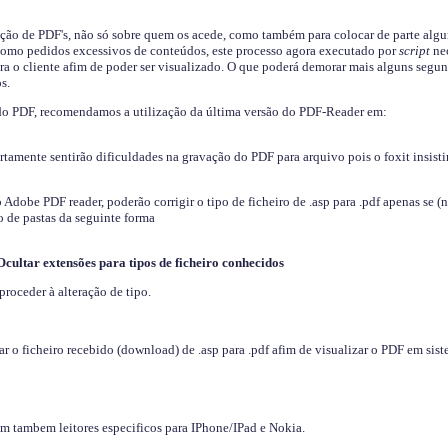
ição de PDF's, não só sobre quem os acede, como também para colocar de parte algu
s como pedidos excessivos de conteúdos, este processo agora executado por
script
nec
ra o cliente afim de poder ser visualizado. O que poderá demorar mais alguns segu
s.
do PDF, recomendamos a utilização da última versão do PDF-Reader em:
ertamente sentirão dificuldades na gravação do PDF para arquivo pois o foxit insisti
dobe PDF reader, poderão corrigir o tipo de ficheiro de .asp para .pdf apenas se (
 de pastas da seguinte forma
Ocultar extensões para tipos de ficheiro conhecidos
proceder à alteração de tipo.
 o ficheiro recebido (download) de .asp para .pdf afim de visualizar o PDF em sis
em tambem leitores especificos para IPhone/IPad e Nokia.