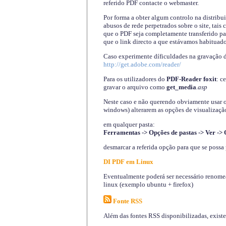
referido PDF contacte o webmaster.
Por forma a obter algum controlo na distribu
abusos de rede perpetrados sobre o site, tai
que o PDF seja completamente transferido pa
que o link directo a que estávamos habituado
Caso experimente díficuldades na gravação 
http://get.adobe.com/reader/
Para os utilizadores do
PDF-Reader foxit
: c
gravar o arquivo como
get_media
.asp
Neste caso e não querendo obviamente usar o A
windows) alterarem as opções de visualização
em qualquer pasta
:
Ferramentas -> Opções de pastas -> Ver -> 
desmarcar a referida opção para que se possa 
DI PDF em Linux
Eventualmente poderá ser necessário renomear
linux (exemplo ubuntu + firefox)
Fonte RSS
Além das fontes RSS disponibilizadas, exist