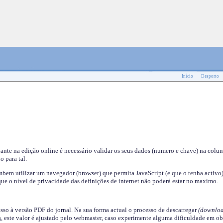
Início
Desporto
nante na edição online é necessário validar os seus dados (numero e chave) na colu
o para tal.
em utilizar um navegador (browser) que permita JavaScript (e que o tenha activo)
ue o nível de privacidade das definições de internet não poderá estar no maximo.
esso à versão PDF do jornal. Na sua forma actual o processo de descarregar
(downloa
s
, este valor é ajustado pelo webmaster, caso experimente alguma dificuldade em ob