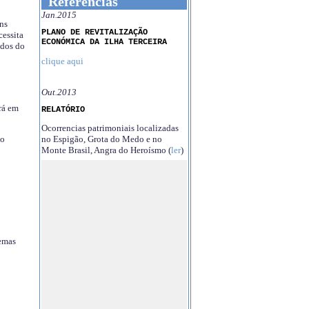
Referências
Jan.2015
ns
PLANO DE REVITALIZAÇÃO
essita
ECONÓMICA DA ILHA TERCEIRA
ndos do
clique aqui
Out.2013
rá em
RELATÓRIO
Ocorrencias patrimoniais localizadas
no Espigão, Grota do Medo e no
no
Monte Brasil, Angra do Heroísmo (
ler
)
temas