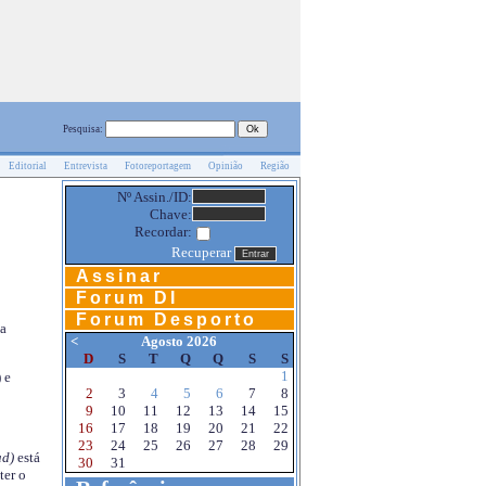
Pesquisa:
Editorial
Entrevista
Fotoreportagem
Opinião
Região
Nº Assin./ID:
Chave:
Recordar:
Recuperar
Assinar
Forum DI
Forum Desporto
na
<
Agosto 2026
D
S
T
Q
Q
S
S
1
 e
2
3
4
5
6
7
8
9
10
11
12
13
14
15
16
17
18
19
20
21
22
23
24
25
26
27
28
29
d)
está
30
31
ter o