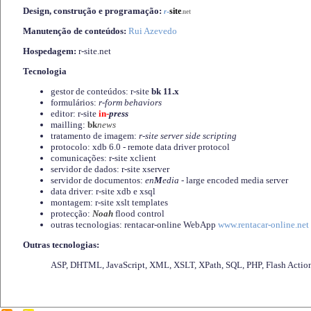
Design, construção e programação:
-
site
r
.net
Manutenção de conteúdos:
Rui Azevedo
Hospedagem:
r-site.net
Tecnologia
gestor de conteúdos: r-site
bk 11.x
formulários:
r-form behaviors
editor: r-site
in-
press
mailling:
bk
news
tratamento de imagem:
r-site server side scripting
protocolo: xdb 6.0 - remote data driver protocol
comunicações: r-site xclient
servidor de dados: r-site xserver
servidor de documentos:
en
M
edia
- large encoded media server
data driver: r-site xdb e xsql
montagem: r-site xslt templates
protecção:
Noah
flood control
outras tecnologias: rentacar-online WebApp
www.rentacar-online.net
Outras tecnologias:
ASP, DHTML, JavaScript, XML, XSLT, XPath, SQL, PHP, Flash Actio